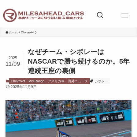
ホーム
Chevrolet
なぜチーム・シボレーは
2025
NASCARで勝ち続けるのか。5年
11/09
連続王座の裏側
Chevrolet
Mid Range
アメリカ車
海外ニュース
シボレー
2025年11月9日