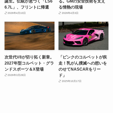
誕生。伝統が息づく「LS6
る。GMの安全技術を支え
6.7L」、フリントに帰還
る情熱の現場
2026年4月10日
2026年4月3日
次世代V8が切り拓く新章。
「ピンクのコルベットが疾
2027年型コルベット・グラ
走！乳がん撲滅への想いを
ンドスポーツ＆X登場
のせてNASCARをリー
ド」
2026年3月28日
2025年10月17日