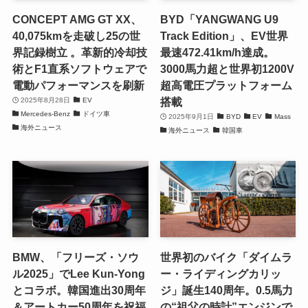
CONCEPT AMG GT XX、
BYD「YANGWANG U9
40,075kmを走破し25の世
Track Edition」、EV世界
界記録樹立 。革新的冷却技
最速472.41km/h達成。
術とF1直系ソフトウェアで
3000馬力超と世界初1200V
電動パフォーマンスを刷新
超高電圧プラットフォーム
搭載
2025年8月28日
EV
Mercedes-Benz
ドイツ車
2025年9月1日
BYD
EV
Mass
海外ニュース
海外ニュース
韓国車
BMW、「フリーズ・ソウ
世界初のバイク「ダイムラ
ル2025」でLee Kun-Yong
ー・ライディングカリッ
とコラボ。韓国進出30周年
ジ」誕生140周年。0.5馬力
＆アートカー50周年を祝福
の“祖父の時計”エンジンで