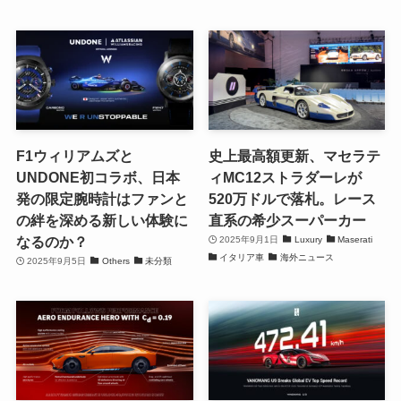
F1ウィリアムズと
史上最高額更新、マセラテ
UNDONE初コラボ、日本
ィMC12ストラダーレが
発の限定腕時計はファンと
520万ドルで落札。レース
の絆を深める新しい体験に
直系の希少スーパーカー
なるのか？
2025年9月1日
Luxury
Maserati
イタリア車
海外ニュース
2025年9月5日
Others
未分類