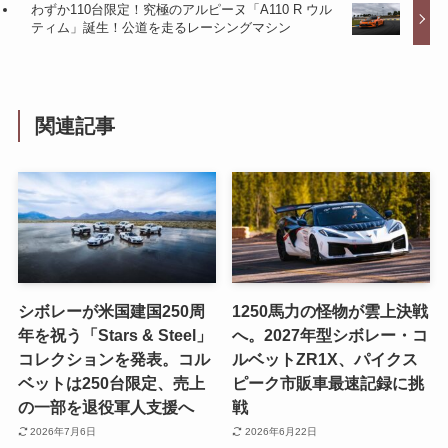
わずか110台限定！究極のアルピーヌ「A110 R ウル
ティム」誕生！公道を走るレーシングマシン
関連記事
シボレーが米国建国250周
1250馬力の怪物が雲上決戦
年を祝う「Stars & Steel」
へ。2027年型シボレー・コ
コレクションを発表。コル
ルベットZR1X、パイクス
ベットは250台限定、売上
ピーク市販車最速記録に挑
の一部を退役軍人支援へ
戦
2026年7月6日
2026年6月22日