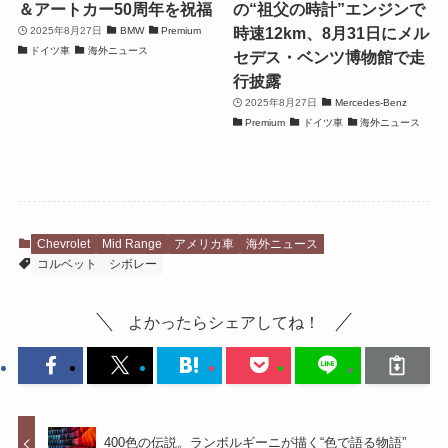
＆アートカー50周年を祝福
の“祖父の時計”エンジンで
時速12km、8月31日にメル
2025年8月27日
BMW
Premium
ドイツ車
海外ニュース
セデス・ベンツ博物館で走
行披露
2025年8月27日
Mercedes-Benz
Premium
ドイツ車
海外ニュース
Chevrolet
Mid Range
アメリカ車
海外ニュース
コルベット
シボレー
よかったらシェアしてね！
400色の伝説。ランボルギーニが描く“色で語る物語”