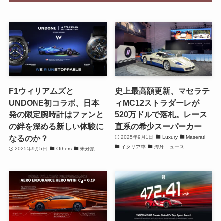
F1ウィリアムズと
史上最高額更新、マセラテ
UNDONE初コラボ、日本
ィMC12ストラダーレが
発の限定腕時計はファンと
520万ドルで落札。レース
の絆を深める新しい体験に
直系の希少スーパーカー
なるのか？
2025年9月1日
Luxury
Maserati
イタリア車
海外ニュース
2025年9月5日
Others
未分類