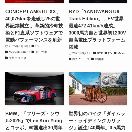
CONCEPT AMG GT XX、
BYD「YANGWANG U9
40,075kmを走破し25の世
Track Edition」、EV世界
界記録樹立 。革新的冷却技
最速472.41km/h達成。
術とF1直系ソフトウェアで
3000馬力超と世界初1200V
電動パフォーマンスを刷新
超高電圧プラットフォーム
搭載
2025年8月28日
EV
Mercedes-Benz
ドイツ車
2025年9月1日
BYD
EV
Mass
海外ニュース
海外ニュース
韓国車
BMW、「フリーズ・ソウ
世界初のバイク「ダイムラ
ル2025」でLee Kun-Yong
ー・ライディングカリッ
とコラボ。韓国進出30周年
ジ」誕生140周年。0.5馬力