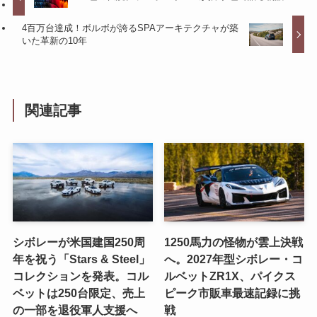
4百万台達成！ボルボが誇るSPAアーキテクチャが築
いた革新の10年
関連記事
シボレーが米国建国250周
1250馬力の怪物が雲上決戦
年を祝う「Stars & Steel」
へ。2027年型シボレー・コ
コレクションを発表。コル
ルベットZR1X、パイクス
ベットは250台限定、売上
ピーク市販車最速記録に挑
の一部を退役軍人支援へ
戦