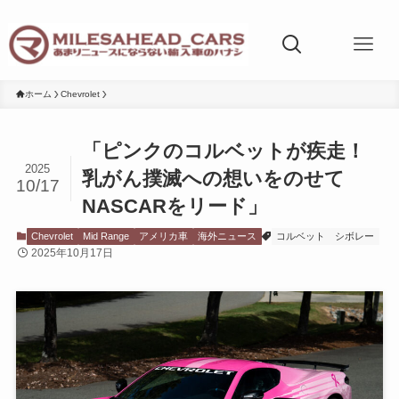
ホーム
Chevrolet
「ピンクのコルベットが疾走！
2025
乳がん撲滅への想いをのせて
10/17
NASCARをリード」
Chevrolet
Mid Range
アメリカ車
海外ニュース
コルベット
シボレー
2025年10月17日