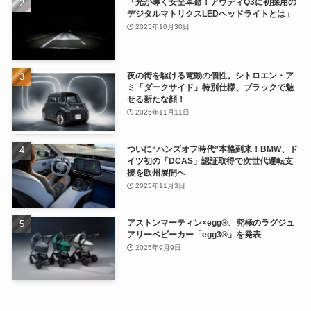
「光が導く安全革命！アウディQ3に初採用の
デジタルマトリクスLEDヘッドライトとは」
2025年10月30日
夜の街を駆ける電動の個性。シトロエン・ア
ミ「ダークサイド」特別仕様、ブラックで魅
せる新たな顔！
2025年11月11日
ついに“ハンズオフ時代”本格到来！BMW、ド
イツ初の「DCAS」認証取得で次世代運転支
援を欧州展開へ
2025年11月3日
アストンマーティン×egg®、究極のラグジュ
アリーベビーカー「egg3®」を発表
2025年9月9日