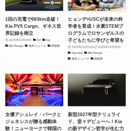
1回の充電で693km走破！
ヒョンデ×USCが未来の科
Kia PV5 Cargo、ギネス世
学者を育成！水素STEMプ
界記録を樹立
ログラムでロサンゼルスの
子どもたちに学びと希望を
2025年10月30日
EV
Kia
Mid Range
海外ニュース
韓国車
2025年10月24日
2025年10月25日
Hyundai
Mid Range
海外ニュース
韓国車
女優アシュレイ・パークと
新型2027年型テリュライ
ジェネシスが贈る感動体
ド、堂々デビューへ！Kia
験！ニューヨークで韓国の
の新デザイン哲学が生む力