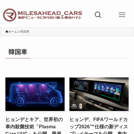
ホーム
韓国車
韓国車
ヒョンデとキア、世界初の
ヒョンデ、FIFAワールドカ
車内殺菌技術「Plasma
ップ2026™仕様の新ディス
Care UVC」を公開 乗員
プレイテーマを公開。車内