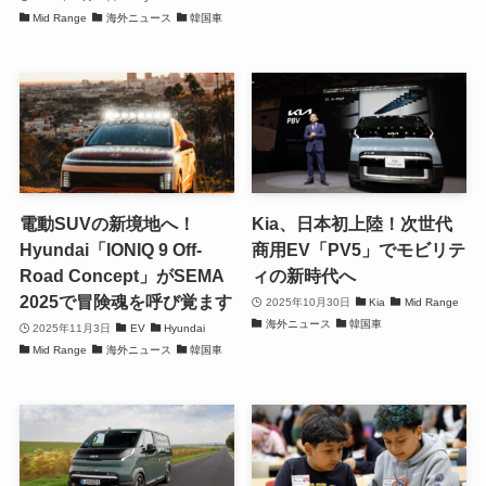
Mid Range
海外ニュース
韓国車
電動SUVの新境地へ！
Kia、日本初上陸！次世代
Hyundai「IONIQ 9 Off-
商用EV「PV5」でモビリテ
Road Concept」がSEMA
ィの新時代へ
2025で冒険魂を呼び覚ます
2025年10月30日
Kia
Mid Range
海外ニュース
韓国車
2025年11月3日
EV
Hyundai
Mid Range
海外ニュース
韓国車