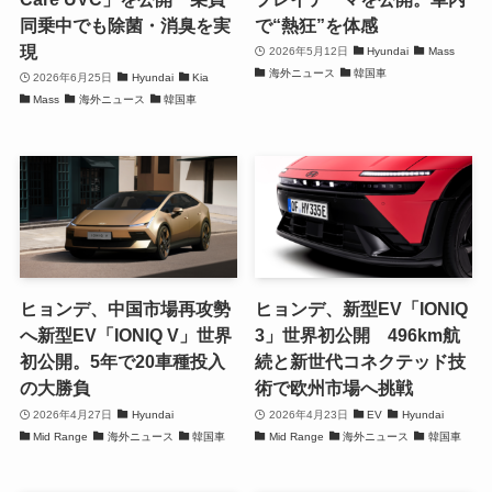
同乗中でも除菌・消臭を実
で“熱狂”を体感
現
2026年5月12日
Hyundai
Mass
海外ニュース
韓国車
2026年6月25日
Hyundai
Kia
Mass
海外ニュース
韓国車
ヒョンデ、中国市場再攻勢
ヒョンデ、新型EV「IONIQ
へ新型EV「IONIQ V」世界
3」世界初公開 496km航
初公開。5年で20車種投入
続と新世代コネクテッド技
の大勝負
術で欧州市場へ挑戦
2026年4月27日
Hyundai
2026年4月23日
EV
Hyundai
Mid Range
海外ニュース
韓国車
Mid Range
海外ニュース
韓国車