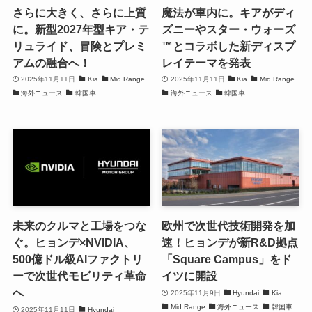
さらに大きく、さらに上質
魔法が車内に。キアがディ
に。新型2027年型キア・テ
ズニーやスター・ウォーズ
リュライド、冒険とプレミ
™とコラボした新ディスプ
アムの融合へ！
レイテーマを発表
2025年11月11日
Kia
Mid Range
2025年11月11日
Kia
Mid Range
海外ニュース
韓国車
海外ニュース
韓国車
未来のクルマと工場をつな
欧州で次世代技術開発を加
ぐ。ヒョンデ×NVIDIA、
速！ヒョンデが新R&D拠点
500億ドル級AIファクトリ
「Square Campus」をド
ーで次世代モビリティ革命
イツに開設
へ
2025年11月9日
Hyundai
Kia
Mid Range
海外ニュース
韓国車
2025年11月11日
Hyundai