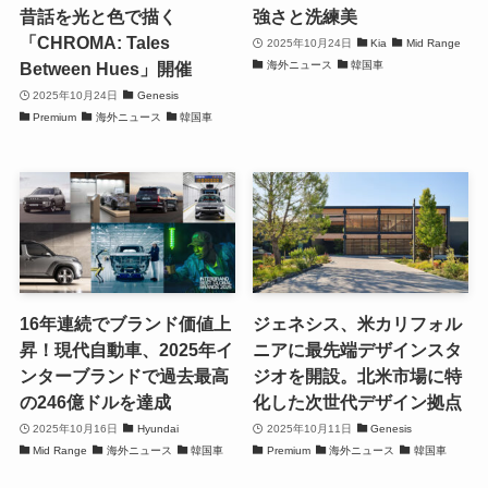
昔話を光と色で描く
強さと洗練美
「CHROMA: Tales
2025年10月24日
Kia
Mid Range
海外ニュース
韓国車
Between Hues」開催
2025年10月24日
Genesis
Premium
海外ニュース
韓国車
16年連続でブランド価値上
ジェネシス、米カリフォル
昇！現代自動車、2025年イ
ニアに最先端デザインスタ
ンターブランドで過去最高
ジオを開設。北米市場に特
の246億ドルを達成
化した次世代デザイン拠点
2025年10月16日
Hyundai
2025年10月11日
Genesis
Mid Range
海外ニュース
韓国車
Premium
海外ニュース
韓国車