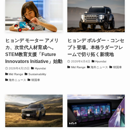
ヒョンデ モーター アメリ
ヒョンデ ボルダー・コンセ
カ、次世代人材育成へ。
プト登場。本格ラダーフレ
STEM教育支援「Future
ームで切り拓く新境地
Innovators Initiative」始動
2026年4月4日
Hyundai
Mid Range
海外ニュース
韓国車
2026年4月15日
Hyundai
Mid Range
Sustainability
海外ニュース
韓国車