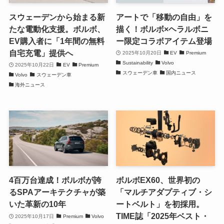
スウェーデンから始まる新
アートで「移動の自由」を
たな電動化支援。ボルボ、
描く！ボルボ×ヘラルボニ
EV購入者に「1年間の無料
ー限定コラボアイテム登場
自宅充電」提供へ
2025年10月20日
EV
Premium
Sustainability
Volvo
2025年10月22日
EV
Premium
スウェーデン車
国内ニュース
Volvo
スウェーデン車
海外ニュース
4百万台達成！ボルボが誇
ボルボEX60、世界初の
るSPAアーキテクチャが築
「マルチアダプティブ・シ
いた革新の10年
ートベルト」を初採用。
TIME誌「2025年ベスト・
2025年10月17日
Premium
Volvo