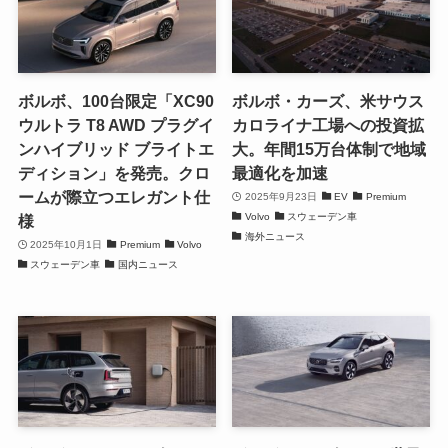
ボルボ、100台限定「XC90
ボルボ・カーズ、米サウス
ウルトラ T8 AWD プラグイ
カロライナ工場への投資拡
ンハイブリッド ブライトエ
大。年間15万台体制で地域
ディション」を発売。クロ
最適化を加速
ームが際立つエレガント仕
2025年9月23日
EV
Premium
Volvo
スウェーデン車
様
海外ニュース
2025年10月1日
Premium
Volvo
スウェーデン車
国内ニュース