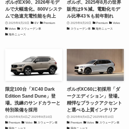
ボルボEX90、2026年モデ
ボルボ、2025年8月の世界
ルで大幅進化。800Vシステ
販売は9％減。電動化モデ
ムで急速充電性能を向上
ル比率43％も前年割れ
2025年9月23日
EV
Premium
2025年9月20日
Premium
Volvo
Volvo
スウェーデン車
スウェーデン車
海外ニュース
海外ニュース
限定100台「XC40 Dark
ボルボXC60に初採用「ダ
Edition Sand Dune」登
ークエディション」登場。
場。洗練のサンドカラーと
精悍なブラックアクセント
特別装備を採用
と選べる上質インテリア
2025年9月4日
2025年9月10日
2025年9月4日
2025年9月10日
Premium
Volvo
スウェーデン車
Premium
Volvo
スウェーデン車
国内ニュース
国内ニュース