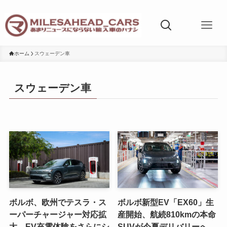
ホーム
スウェーデン車
スウェーデン車
ボルボ、欧州でテスラ・ス
ボルボ新型EV「EX60」生
ーパーチャージャー対応拡
産開始、航続810kmの本命
大。EV充電体験をさらにシ
SUVが今夏デリバリーへ