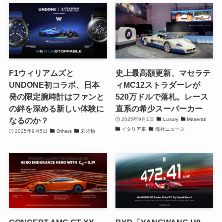
F1ウィリアムズと
史上最高額更新、マセラテ
UNDONE初コラボ、日本
ィMC12ストラダーレが
発の限定腕時計はファンと
520万ドルで落札。レース
の絆を深める新しい体験に
直系の希少スーパーカー
なるのか？
2025年9月1日
Luxury
Maserati
イタリア車
海外ニュース
2025年9月5日
Others
未分類