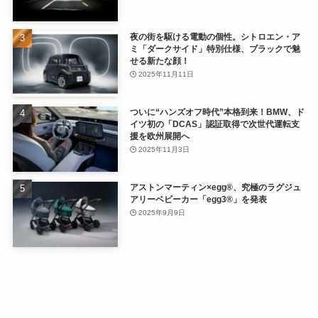
夜の街を駆ける電動の個性。シトロエン・ア
ミ「ダークサイド」特別仕様、ブラックで魅
せる新たな顔！
2025年11月11日
ついに“ハンズオフ時代”本格到来！BMW、ド
イツ初の「DCAS」認証取得で次世代運転支
援を欧州展開へ
2025年11月3日
アストンマーティン×egg®、究極のラグジュ
アリーベビーカー「egg3®」を発表
2025年9月9日