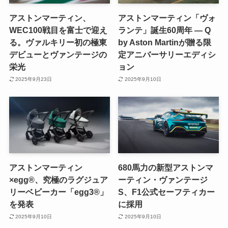
アストンマーティン、
アストンマーティン「ヴォ
WEC100戦目を富士で迎え
ランテ」誕生60周年 ― Q
る。ヴァルキリー初の極東
by Aston Martinが贈る限
デビューとヴァンテージの
定アニバーサリーエディシ
栄光
ョン
2025年9月23日
2025年9月10日
アストンマーティン
680馬力の新型アストンマ
×egg®、究極のラグジュア
ーティン・ヴァンテージ
リーベビーカー「egg3®」
S、F1公式セーフティカー
を発表
に採用
2025年9月10日
2025年9月10日