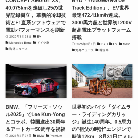
CONCEPT AMG GT XX、
BYD「YANGWANG U9
40,075kmを走破し25の世
Track Edition」、EV世界
界記録樹立 。革新的冷却技
最速472.41km/h達成。
術とF1直系ソフトウェアで
3000馬力超と世界初1200V
電動パフォーマンスを刷新
超高電圧プラットフォーム
搭載
2025年8月28日
EV
Mercedes-Benz
ドイツ車
2025年9月1日
BYD
EV
Mass
海外ニュース
海外ニュース
韓国車
BMW、「フリーズ・ソウ
世界初のバイク「ダイムラ
ル2025」でLee Kun-Yong
ー・ライディングカリッ
とコラボ。韓国進出30周年
ジ」誕生140周年。0.5馬力
＆アートカー50周年を祝福
の“祖父の時計”エンジンで
時速12km、8月31日にメル
2025年8月27日
BMW
Premium