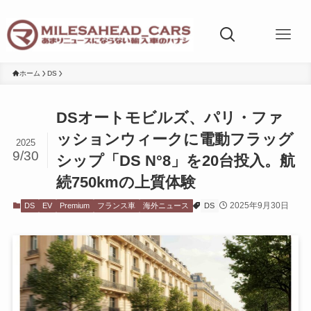
ホーム
DS
DSオートモビルズ、パリ・ファ
ッションウィークに電動フラッグ
2025
9/30
シップ「DS N°8」を20台投入。航
続750kmの上質体験
2025年9月30日
DS
EV
Premium
フランス車
海外ニュース
DS