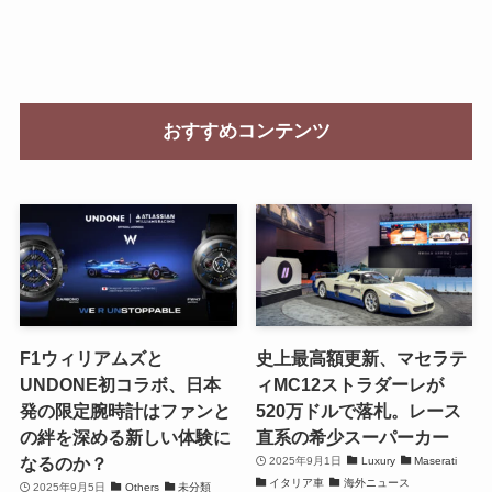
おすすめコンテンツ
F1ウィリアムズと
史上最高額更新、マセラテ
UNDONE初コラボ、日本
ィMC12ストラダーレが
発の限定腕時計はファンと
520万ドルで落札。レース
の絆を深める新しい体験に
直系の希少スーパーカー
なるのか？
2025年9月1日
Luxury
Maserati
イタリア車
海外ニュース
2025年9月5日
Others
未分類