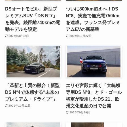
DSオートモビル、新型プ
ついに800km超えへ！DS
レミアムSUV「DS N°7」
N°8、実走で無充電750km
を発表。続距離740kmの電
を達成。フランス発プレミ
動モデルを設定
アムEVの新基準
2026年3月22日
2025年10月22日
「革新と上質の融合！新型
エリゼ宮殿に輝く「大統領
DS N°4で体感する“未来の
専用DS N°8」とド・ゴール
プレミアム・ドライブ”」
将軍が愛用したDS 21、欧
州文化遺産の日で公開
2025年10月11日
2025年9月19日