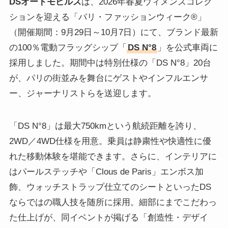
DSオートモビルズ
は、2026年春夏ウィメンズコレク
ションを迎える「パリ・ファッションウィーク®」
（開催期間：9月29日～10月7日）にて、ブランド最新
の100％電動フラッグシップ「
DS N°8
」を公式車両に
採用しました。期間中は特別仕様の「DS N°8」20台
が、パリの街並みを舞台にゲストやインフルエンサ
ー、ジャーナリストらを送迎します。
「DS N°8」は最大750kmという航続距離を誇り、
2WD／4WD仕様を用意。乗員は静粛性や快適性に優
れた移動体験を堪能できます。さらに、インテリアに
はパールステッチや「Clous de Paris」エンボス加
飾、ウォッチストラップ仕立てのシートといったDS
ならではの職人技を随所に採用。細部にまでこだわっ
た仕上げが、同イベントが掲げる「創造性・デザイ