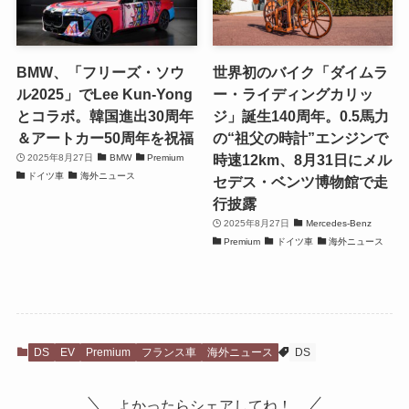
BMW、「フリーズ・ソウ
世界初のバイク「ダイムラ
ル2025」でLee Kun-Yong
ー・ライディングカリッ
とコラボ。韓国進出30周年
ジ」誕生140周年。0.5馬力
＆アートカー50周年を祝福
の“祖父の時計”エンジンで
時速12km、8月31日にメル
2025年8月27日
BMW
Premium
ドイツ車
海外ニュース
セデス・ベンツ博物館で走
行披露
2025年8月27日
Mercedes-Benz
Premium
ドイツ車
海外ニュース
DS
EV
Premium
フランス車
海外ニュース
DS
よかったらシェアしてね！