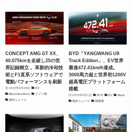
CONCEPT AMG GT XX、
BYD「YANGWANG U9
40,075kmを走破し25の世
Track Edition」、EV世界
界記録樹立 。革新的冷却技
最速472.41km/h達成。
術とF1直系ソフトウェアで
3000馬力超と世界初1200V
電動パフォーマンスを刷新
超高電圧プラットフォーム
搭載
2025年8月28日
EV
Mercedes-Benz
ドイツ車
2025年9月1日
BYD
EV
Mass
海外ニュース
海外ニュース
韓国車