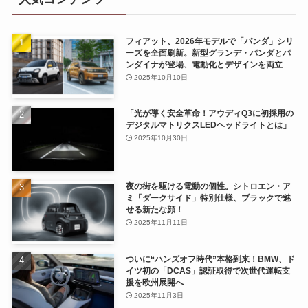
フィアット、2026年モデルで「パンダ」シリ
ーズを全面刷新。新型グランデ・パンダとパ
ンダイナが登場、電動化とデザインを両立
2025年10月10日
「光が導く安全革命！アウディQ3に初採用の
デジタルマトリクスLEDヘッドライトとは」
2025年10月30日
夜の街を駆ける電動の個性。シトロエン・ア
ミ「ダークサイド」特別仕様、ブラックで魅
せる新たな顔！
2025年11月11日
ついに“ハンズオフ時代”本格到来！BMW、ド
イツ初の「DCAS」認証取得で次世代運転支
援を欧州展開へ
2025年11月3日