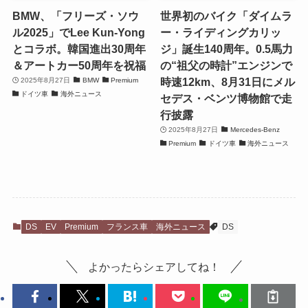
BMW、「フリーズ・ソウ
世界初のバイク「ダイムラ
ル2025」でLee Kun-Yong
ー・ライディングカリッ
とコラボ。韓国進出30周年
ジ」誕生140周年。0.5馬力
＆アートカー50周年を祝福
の“祖父の時計”エンジンで
時速12km、8月31日にメル
2025年8月27日
BMW
Premium
ドイツ車
海外ニュース
セデス・ベンツ博物館で走
行披露
2025年8月27日
Mercedes-Benz
Premium
ドイツ車
海外ニュース
DS
EV
Premium
フランス車
海外ニュース
DS
よかったらシェアしてね！