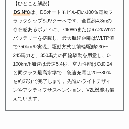
【ひとこと解説】
DS N°8
は、DSオートモビル初の100％電動フ
ラッグシップSUVクーペです。全長約4.8mの
存在感あるボディに、74kWhまたは97.2kWhの
バッテリーを搭載し、最大航続距離はWLTP値
で750kmを実現。駆動方式は前輪駆動230〜
245馬力と、350馬力の四輪駆動を用意し、0-
100km/h加速は最速5.4秒。空力性能はCd0.24
と同クラス最高水準で、急速充電は20〜80％
を約27分で完了します。先進のライトデザイ
ンやアクティブサスペンション、V2L機能も備
えています。