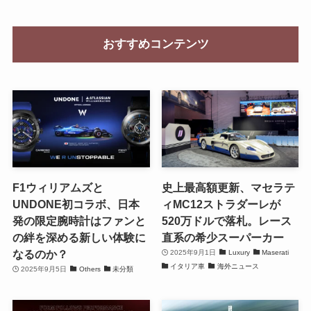
おすすめコンテンツ
F1ウィリアムズと
史上最高額更新、マセラテ
UNDONE初コラボ、日本
ィMC12ストラダーレが
発の限定腕時計はファンと
520万ドルで落札。レース
の絆を深める新しい体験に
直系の希少スーパーカー
なるのか？
2025年9月1日
Luxury
Maserati
イタリア車
海外ニュース
2025年9月5日
Others
未分類