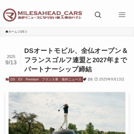
ホーム
DS
DSオートモビル、全仏オープン＆
2025
フランスゴルフ連盟と2027年まで
9/13
パートナーシップ締結
2025年9月13日
DS
EV
Premium
フランス車
海外ニュース
DS