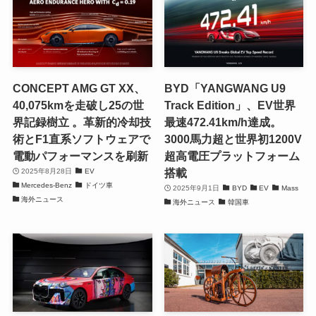
CONCEPT AMG GT XX、
BYD「YANGWANG U9
40,075kmを走破し25の世
Track Edition」、EV世界
界記録樹立 。革新的冷却技
最速472.41km/h達成。
術とF1直系ソフトウェアで
3000馬力超と世界初1200V
電動パフォーマンスを刷新
超高電圧プラットフォーム
搭載
2025年8月28日
EV
Mercedes-Benz
ドイツ車
2025年9月1日
BYD
EV
Mass
海外ニュース
海外ニュース
韓国車