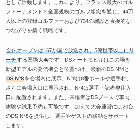
として活動します。これにより、フランス最大のゴル
フトーナメントと全国規模のゴルフ組織を通じ、44万
人以上の登録ゴルファーおよび734の施設と直接的な
つながりを築く戦略です。
全仏オープンは167か国で放送され、5億世帯以上にリ
ーチ
する国際大会です。DSオートモビルはこの場を
新型モデルの発信機会と位置づけ、最新のDS N°4と
DS N°8
を会場内に展示。N°8は8番ホールや選手村、
さらに会場入口に展示され、N°4は選手・記者専用入
口に配置されます。また、来場者はDSブースで車両
体験や試乗予約も可能です。加えて大会運営には20台
のDS N°8を提供し、選手やゲストの移動をサポート
します。