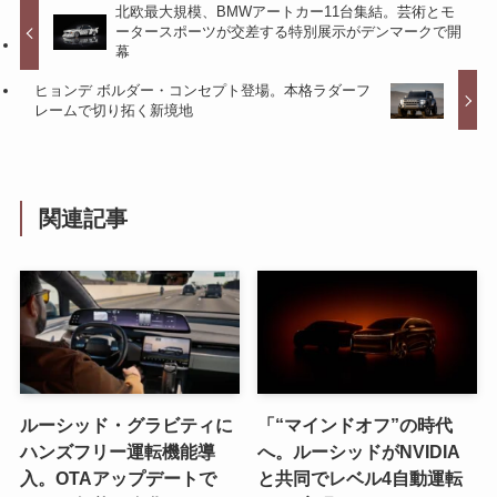
北欧最大規模、BMWアートカー11台集結。芸術とモ
ータースポーツが交差する特別展示がデンマークで開
幕
ヒョンデ ボルダー・コンセプト登場。本格ラダーフ
レームで切り拓く新境地
関連記事
ルーシッド・グラビティに
「“マインドオフ”の時代
ハンズフリー運転機能導
へ。ルーシッドがNVIDIA
入。OTAアップデートで
と共同でレベル4自動運転