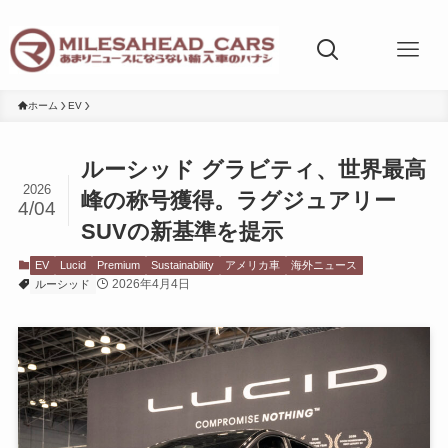
ホーム
EV
ルーシッド グラビティ、世界最高
2026
峰の称号獲得。ラグジュアリー
4/04
SUVの新基準を提示
EV
Lucid
Premium
Sustainability
アメリカ車
海外ニュース
2026年4月4日
ルーシッド