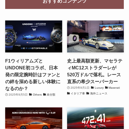
おすすめコンテンツ
F1ウィリアムズと
史上最高額更新、マセラテ
UNDONE初コラボ、日本
ィMC12ストラダーレが
発の限定腕時計はファンと
520万ドルで落札。レース
の絆を深める新しい体験に
直系の希少スーパーカー
なるのか？
2025年9月1日
Luxury
Maserati
イタリア車
海外ニュース
2025年9月5日
Others
未分類