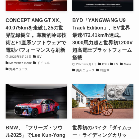
CONCEPT AMG GT XX、
BYD「YANGWANG U9
40,075kmを走破し25の世
Track Edition」、EV世界
界記録樹立 。革新的冷却技
最速472.41km/h達成。
術とF1直系ソフトウェアで
3000馬力超と世界初1200V
電動パフォーマンスを刷新
超高電圧プラットフォーム
搭載
2025年8月28日
EV
Mercedes-Benz
ドイツ車
2025年9月1日
BYD
EV
Mass
海外ニュース
海外ニュース
韓国車
BMW、「フリーズ・ソウ
世界初のバイク「ダイムラ
ル2025」でLee Kun-Yong
ー・ライディングカリッ