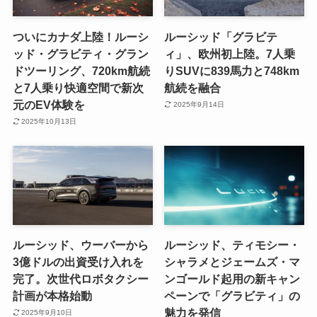
ついにカナダ上陸！ルーシ
ルーシッド「グラビテ
ッド・グラビティ・グラン
ィ」、欧州初上陸。7人乗
ドツーリング、720km航続
りSUVに839馬力と748km
と7人乗り快適空間で新次
航続を融合
元のEV体験を
2025年9月14日
2025年10月13日
ルーシッド、ウーバーから
ルーシッド、ティモシー・
3億ドルの出資受け入れを
シャラメとジェームズ・マ
完了。次世代ロボタクシー
ンゴールド起用の新キャン
計画が本格始動
ペーンで「グラビティ」の
魅力を発信
2025年9月10日