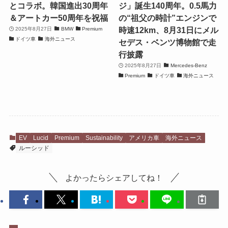
とコラボ。韓国進出30周年
ジ」誕生140周年。0.5馬力
＆アートカー50周年を祝福
の“祖父の時計”エンジンで
時速12km、8月31日にメル
2025年8月27日
BMW
Premium
ドイツ車
海外ニュース
セデス・ベンツ博物館で走
行披露
2025年8月27日
Mercedes-Benz
Premium
ドイツ車
海外ニュース
EV
Lucid
Premium
Sustainability
アメリカ車
海外ニュース
ルーシッド
よかったらシェアしてね！