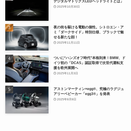
デジタルマトリクスLEDヘッドライトとは」
2025年10月30日
夜の街を駆ける電動の個性。シトロエン・ア
ミ「ダークサイド」特別仕様、ブラックで魅
せる新たな顔！
2025年11月11日
ついに“ハンズオフ時代”本格到来！BMW、ド
イツ初の「DCAS」認証取得で次世代運転支
援を欧州展開へ
2025年11月3日
アストンマーティン×egg®、究極のラグジュ
アリーベビーカー「egg3®」を発表
2025年9月9日