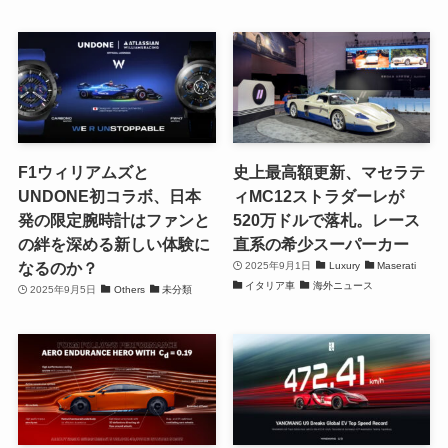
F1ウィリアムズと
史上最高額更新、マセラテ
UNDONE初コラボ、日本
ィMC12ストラダーレが
発の限定腕時計はファンと
520万ドルで落札。レース
の絆を深める新しい体験に
直系の希少スーパーカー
なるのか？
2025年9月1日
Luxury
Maserati
イタリア車
海外ニュース
2025年9月5日
Others
未分類