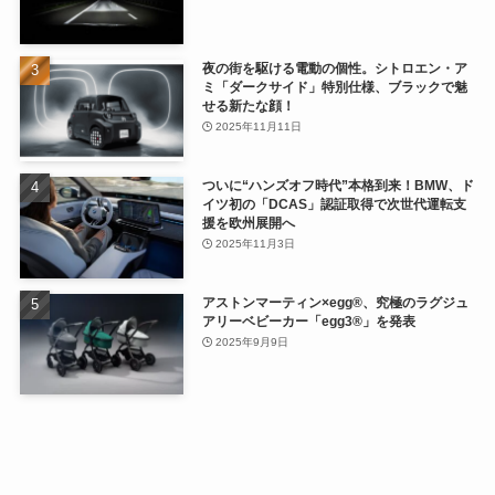
夜の街を駆ける電動の個性。シトロエン・ア
ミ「ダークサイド」特別仕様、ブラックで魅
せる新たな顔！
2025年11月11日
ついに“ハンズオフ時代”本格到来！BMW、ド
イツ初の「DCAS」認証取得で次世代運転支
援を欧州展開へ
2025年11月3日
アストンマーティン×egg®、究極のラグジュ
アリーベビーカー「egg3®」を発表
2025年9月9日