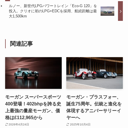
ルノー、新世代LPGパワートレイン「Eco-G 120」を
投入。クリオに初のLPG×EDCを採用、航続距離は最
大1,500km
関連記事
モーガン スーパースポーツ
モーガン・プラスフォー、
400登場！402bhpを誇る史
誕生75周年。伝統と進化を
上最強の量産モーガン、価
体現するアニバーサリーイ
格は£112,965から
ヤーへ
2026年4月24日
2025年10月4日