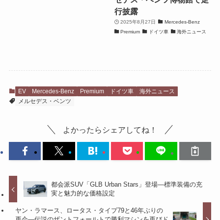
行披露
2025年8月27日
Mercedes-Benz
Premium
ドイツ車
海外ニュース
EV
Mercedes-Benz
Premium
ドイツ車
海外ニュース
メルセデス・ベンツ
よかったらシェアしてね！
都会派SUV「GLB Urban Stars」登場―標準装備の充
実と魅力的な価格設定
ヤン・ラマース、ロータス・タイプ79と46年ぶりの
再会―伝説のザントフォールトで勝利マシンを再びド