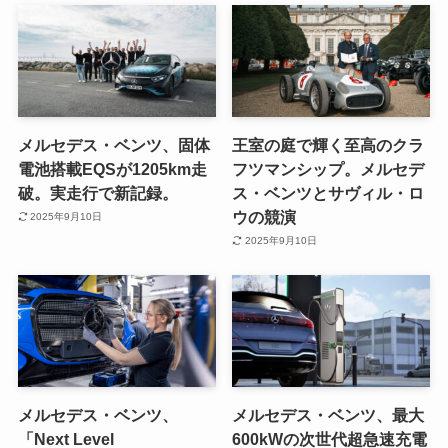
メルセデス・ベンツ、固体
王室の庭で輝く至高のクラ
電池搭載EQSが1205km走
フツマンシップ。メルセデ
破。実走行で新記録。
ス・ベンツとサヴィル・ロ
ウの競演
2025年9月10日
2025年9月10日
メルセデス・ベンツ、
メルセデス・ベンツ、最大
「Next Level
600kWの次世代超急速充電