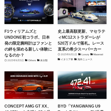
F1ウィリアムズと
史上最高額更新、マセラテ
UNDONE初コラボ、日本
ィMC12ストラダーレが
発の限定腕時計はファンと
520万ドルで落札。レース
の絆を深める新しい体験に
直系の希少スーパーカー
なるのか？
2025年9月1日
Luxury
Maserati
イタリア車
海外ニュース
2025年9月5日
Others
未分類
CONCEPT AMG GT XX、
BYD「YANGWANG U9