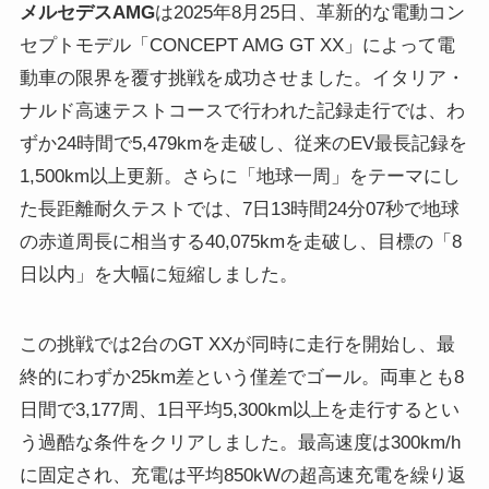
メルセデスAMG
は2025年8月25日、革新的な電動コン
セプトモデル「CONCEPT AMG GT XX」によって電
動車の限界を覆す挑戦を成功させました。イタリア・
ナルド高速テストコースで行われた記録走行では、わ
ずか24時間で5,479kmを走破し、従来のEV最長記録を
1,500km以上更新。さらに「地球一周」をテーマにし
た長距離耐久テストでは、7日13時間24分07秒で地球
の赤道周長に相当する40,075kmを走破し、目標の「8
日以内」を大幅に短縮しました。
この挑戦では2台のGT XXが同時に走行を開始し、最
終的にわずか25km差という僅差でゴール。両車とも8
日間で3,177周、1日平均5,300km以上を走行するとい
う過酷な条件をクリアしました。最高速度は300km/h
に固定され、充電は平均850kWの超高速充電を繰り返