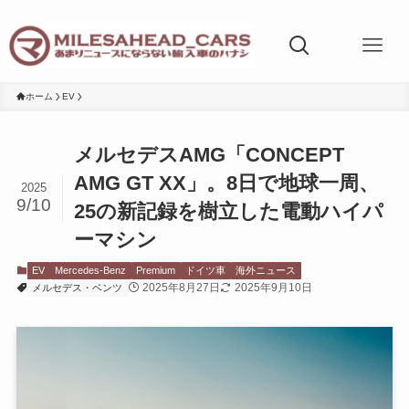
ホーム
EV
メルセデスAMG「CONCEPT
AMG GT XX」。8日で地球一周、
2025
9/10
25の新記録を樹立した電動ハイパ
ーマシン
EV
Mercedes-Benz
Premium
ドイツ車
海外ニュース
2025年8月27日
2025年9月10日
メルセデス・ベンツ