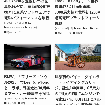
40,075kmを走破し25の世
Track Edition」、EV世界
界記録樹立 。革新的冷却技
最速472.41km/h達成。
術とF1直系ソフトウェアで
3000馬力超と世界初1200V
電動パフォーマンスを刷新
超高電圧プラットフォーム
搭載
2025年8月28日
EV
Mercedes-Benz
ドイツ車
2025年9月1日
BYD
EV
Mass
海外ニュース
海外ニュース
韓国車
BMW、「フリーズ・ソウ
世界初のバイク「ダイムラ
ル2025」でLee Kun-Yong
ー・ライディングカリッ
とコラボ。韓国進出30周年
ジ」誕生140周年。0.5馬力
＆アートカー50周年を祝福
の“祖父の時計”エンジンで
時速12km、8月31日にメル
2025年8月27日
BMW
Premium
ドイツ車
海外ニュース
セデス・ベンツ博物館で走