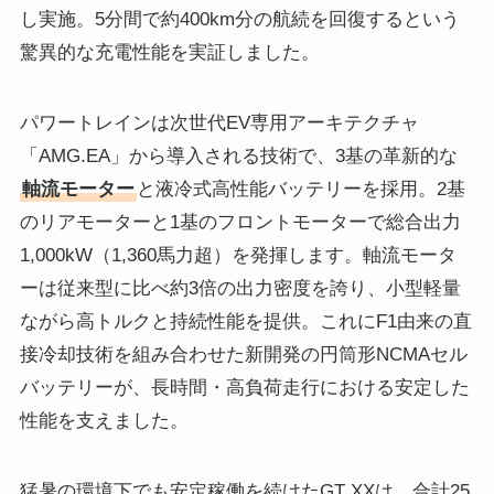
し実施。5分間で約400km分の航続を回復するという
驚異的な充電性能を実証しました。
パワートレインは次世代EV専用アーキテクチャ
「AMG.EA」から導入される技術で、3基の革新的な
軸流モーター
と液冷式高性能バッテリーを採用。2基
のリアモーターと1基のフロントモーターで総合出力
1,000kW（1,360馬力超）を発揮します。軸流モータ
ーは従来型に比べ約3倍の出力密度を誇り、小型軽量
ながら高トルクと持続性能を提供。これにF1由来の直
接冷却技術を組み合わせた新開発の円筒形NCMAセル
バッテリーが、長時間・高負荷走行における安定した
性能を支えました。
猛暑の環境下でも安定稼働を続けたGT XXは、合計25