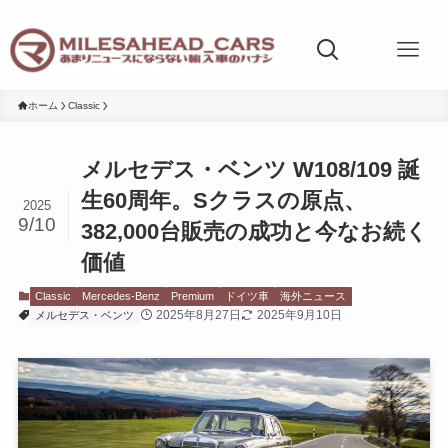
ホーム
Classic
メルセデス・ベンツ W108/109 誕
生60周年。Sクラスの原点、
2025
9/10
382,000台販売の成功と今なお続く
価値
Classic
Mercedes-Benz
Premium
ドイツ車
海外ニュース
2025年8月27日
2025年9月10日
メルセデス・ベンツ