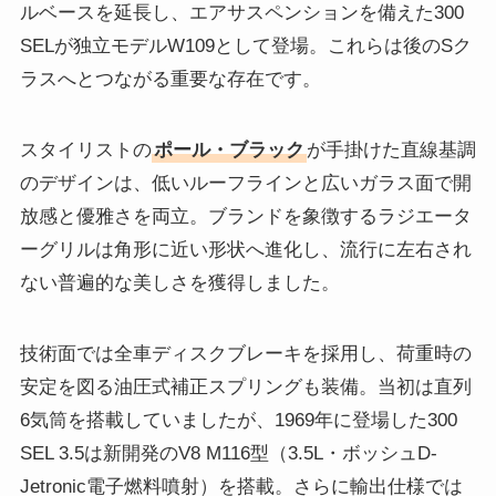
ルベースを延長し、エアサスペンションを備えた300
SELが独立モデルW109として登場。これらは後のSク
ラスへとつながる重要な存在です。
スタイリストの
ポール・ブラック
が手掛けた直線基調
のデザインは、低いルーフラインと広いガラス面で開
放感と優雅さを両立。ブランドを象徴するラジエータ
ーグリルは角形に近い形状へ進化し、流行に左右され
ない普遍的な美しさを獲得しました。
技術面では全車ディスクブレーキを採用し、荷重時の
安定を図る油圧式補正スプリングも装備。当初は直列
6気筒を搭載していましたが、1969年に登場した300
SEL 3.5は新開発のV8 M116型（3.5L・ボッシュD-
Jetronic電子燃料噴射）を搭載。さらに輸出仕様では