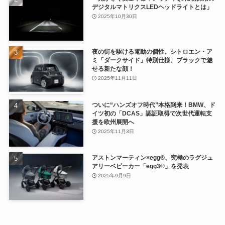
デジタルマトリクスLEDヘッドライトとは」
2025年10月30日
夜の街を駆ける電動の個性。シトロエン・ア
ミ「ダークサイド」特別仕様、ブラックで魅
せる新たな顔！
2025年11月11日
ついに“ハンズオフ時代”本格到来！BMW、ド
イツ初の「DCAS」認証取得で次世代運転支
援を欧州展開へ
2025年11月3日
アストンマーティン×egg®、究極のラグジュ
アリーベビーカー「egg3®」を発表
2025年9月9日