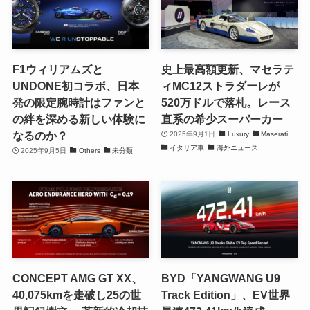
F1ウィリアムズと
史上最高額更新、マセラテ
UNDONE初コラボ、日本
ィMC12ストラダーレが
発の限定腕時計はファンと
520万ドルで落札。レース
の絆を深める新しい体験に
直系の希少スーパーカー
なるのか？
2025年9月1日
Luxury
Maserati
イタリア車
海外ニュース
2025年9月5日
Others
未分類
CONCEPT AMG GT XX、
BYD「YANGWANG U9
40,075kmを走破し25の世
Track Edition」、EV世界