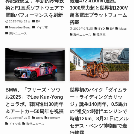
界記録樹立 。革新的冷却技
最速472.41km/h達成。
術とF1直系ソフトウェアで
3000馬力超と世界初1200V
電動パフォーマンスを刷新
超高電圧プラットフォーム
搭載
2025年8月28日
EV
Mercedes-Benz
ドイツ車
2025年9月1日
BYD
EV
Mass
海外ニュース
海外ニュース
韓国車
BMW、「フリーズ・ソウ
世界初のバイク「ダイムラ
ル2025」でLee Kun-Yong
ー・ライディングカリッ
とコラボ。韓国進出30周年
ジ」誕生140周年。0.5馬力
＆アートカー50周年を祝福
の“祖父の時計”エンジンで
時速12km、8月31日にメル
2025年8月27日
BMW
Premium
ドイツ車
海外ニュース
セデス・ベンツ博物館で走
行披露