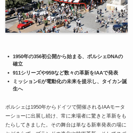
1950年の356初公開から始まる、ポルシェDNAの
確立
911シリーズや959など数々の革新をIAAで発表
ミッションEが電動化の未来を提示し、タイカン誕
生へ
ポルシェは1950年からドイツで開催されるIAAモータ
ーショーに出展し続け、常に来場者に驚きと革新をも
たらしてきました。その舞台は単なる新車発表の場に