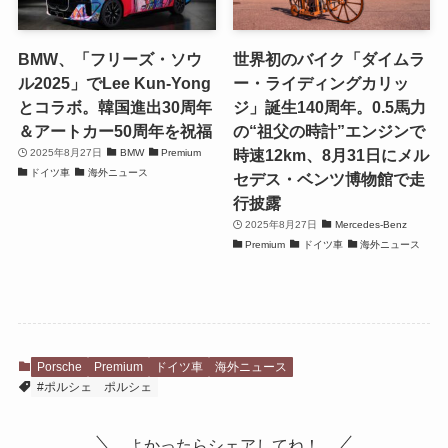
BMW、「フリーズ・ソウ
世界初のバイク「ダイムラ
ル2025」でLee Kun-Yong
ー・ライディングカリッ
とコラボ。韓国進出30周年
ジ」誕生140周年。0.5馬力
＆アートカー50周年を祝福
の“祖父の時計”エンジンで
時速12km、8月31日にメル
2025年8月27日
BMW
Premium
ドイツ車
海外ニュース
セデス・ベンツ博物館で走
行披露
2025年8月27日
Mercedes-Benz
Premium
ドイツ車
海外ニュース
Porsche
Premium
ドイツ車
海外ニュース
#ポルシェ ポルシェ
よかったらシェアしてね！