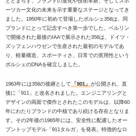
とどまらず、ブランドの進化や技術革新、そしてスポ
ーツカー文化の未来を示す重要なステージとなってき
ました。1950年に初めて登場したポルシェ356は、同
ブランドにとって記念すべき第一歩でした。ベルリン
で開催された最後のIAAで展示された356は、ドイツ・
ズッフェンハウゼンで生産された最初のモデルであ
り、軽量構造、スポーティさ、日常での実用性という
ポルシェのDNAを確立しました。
1963年には356の後継として
「901」
が公開され、直
後に「911」と改名されました。エンジニアリングと
デザインの両面で傑作とされたこのモデルは、以降60
年にわたりブランドの中核であり続ける存在となりま
す。その2年後の1965年には、安全性に配慮したオー
プントップモデル「911タルガ」を発表。特徴的なロ