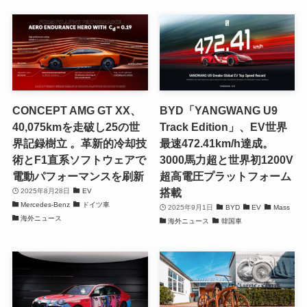
CONCEPT AMG GT XX、
BYD「YANGWANG U9
40,075kmを走破し25の世
Track Edition」、EV世界
界記録樹立 。革新的冷却技
最速472.41km/h達成。
術とF1直系ソフトウェアで
3000馬力超と世界初1200V
電動パフォーマンスを刷新
超高電圧プラットフォーム
搭載
2025年8月28日
EV
Mercedes-Benz
ドイツ車
2025年9月1日
BYD
EV
Mass
海外ニュース
海外ニュース
韓国車