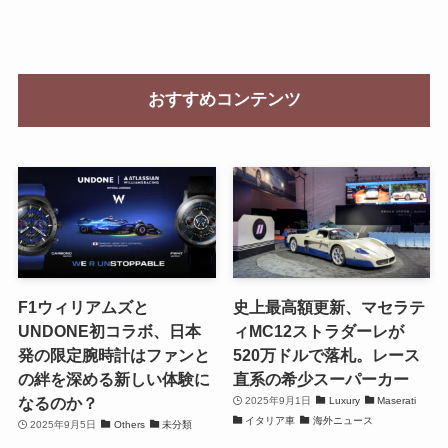
おすすめコンテンツ
F1ウィリアムズと
史上最高額更新、マセラテ
UNDONE初コラボ、日本
ィMC12ストラダーレが
発の限定腕時計はファンと
520万ドルで落札。レース
の絆を深める新しい体験に
直系の希少スーパーカー
なるのか？
2025年9月1日
Luxury
Maserati
イタリア車
海外ニュース
2025年9月5日
Others
未分類