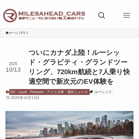
ホーム
EV
ついにカナダ上陸！ルーシッ
ド・グラビティ・グランドツー
2025
10/13
リング、720km航続と7人乗り快
適空間で新次元のEV体験を
EV
Lucid
Premium
アメリカ車
海外ニュース
ルーシッド
2025年10月13日