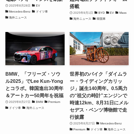
搭載
2025年8月28日
EV
Mercedes-Benz
ドイツ車
2025年9月1日
BYD
EV
Mass
海外ニュース
海外ニュース
韓国車
BMW、「フリーズ・ソウ
世界初のバイク「ダイムラ
ル2025」でLee Kun-Yong
ー・ライディングカリッ
とコラボ。韓国進出30周年
ジ」誕生140周年。0.5馬力
＆アートカー50周年を祝福
の“祖父の時計”エンジンで
時速12km、8月31日にメル
2025年8月27日
BMW
Premium
ドイツ車
海外ニュース
セデス・ベンツ博物館で走
行披露
2025年8月27日
Mercedes-Benz
Premium
ドイツ車
海外ニュース