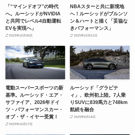
「“マインドオフ”の時代
NBAスターと共に新境地
へ。ルーシッドがNVIDIA
へ！ルーシッドがブルンソ
と共同でレベル4自動運転
ン＆ハートと描く「妥協な
EVを実現へ」
きパフォーマンス」
2025年10月30日
2025年10月21日
電動スーパースポーツの新
ルーシッド「グラビテ
基準。ルーシッド・エア・
ィ」、欧州初上陸。7人乗
サファイア、2026年ドイ
りSUVに839馬力と748km
ツ・パフォーマンスカー・
航続を融合
オブ・ザ・イヤー受賞！
2025年9月14日
2025年10月17日