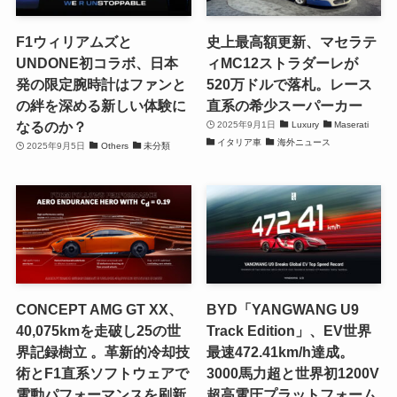
F1ウィリアムズと
史上最高額更新、マセラテ
UNDONE初コラボ、日本
ィMC12ストラダーレが
発の限定腕時計はファンと
520万ドルで落札。レース
の絆を深める新しい体験に
直系の希少スーパーカー
なるのか？
2025年9月1日
Luxury
Maserati
イタリア車
海外ニュース
2025年9月5日
Others
未分類
CONCEPT AMG GT XX、
BYD「YANGWANG U9
40,075kmを走破し25の世
Track Edition」、EV世界
界記録樹立 。革新的冷却技
最速472.41km/h達成。
術とF1直系ソフトウェアで
3000馬力超と世界初1200V
電動パフォーマンスを刷新
超高電圧プラットフォーム