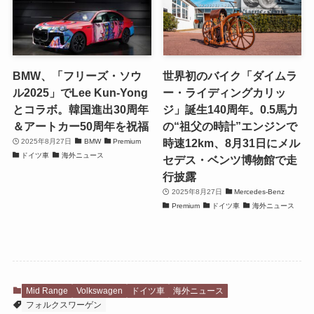
BMW、「フリーズ・ソウ
世界初のバイク「ダイムラ
ル2025」でLee Kun-Yong
ー・ライディングカリッ
とコラボ。韓国進出30周年
ジ」誕生140周年。0.5馬力
＆アートカー50周年を祝福
の“祖父の時計”エンジンで
時速12km、8月31日にメル
2025年8月27日
BMW
Premium
ドイツ車
海外ニュース
セデス・ベンツ博物館で走
行披露
2025年8月27日
Mercedes-Benz
Premium
ドイツ車
海外ニュース
Mid Range
Volkswagen
ドイツ車
海外ニュース
フォルクスワーゲン