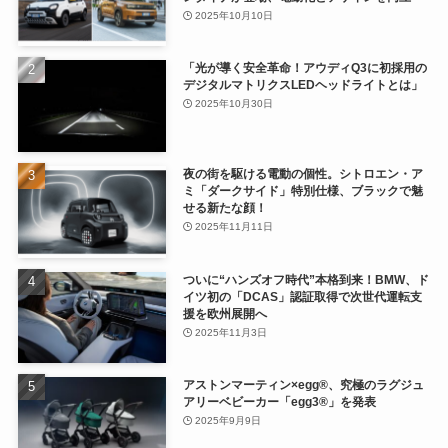
2025年10月10日
「光が導く安全革命！アウディQ3に初採用の
デジタルマトリクスLEDヘッドライトとは」
2025年10月30日
夜の街を駆ける電動の個性。シトロエン・ア
ミ「ダークサイド」特別仕様、ブラックで魅
せる新たな顔！
2025年11月11日
ついに“ハンズオフ時代”本格到来！BMW、ド
イツ初の「DCAS」認証取得で次世代運転支
援を欧州展開へ
2025年11月3日
アストンマーティン×egg®、究極のラグジュ
アリーベビーカー「egg3®」を発表
2025年9月9日