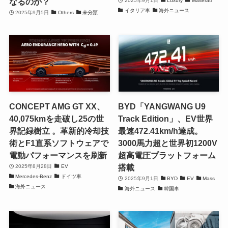
なるのか？
2025年9月1日
Luxury
Maserati
イタリア車
海外ニュース
2025年9月5日
Others
未分類
CONCEPT AMG GT XX、
BYD「YANGWANG U9
40,075kmを走破し25の世
Track Edition」、EV世界
界記録樹立 。革新的冷却技
最速472.41km/h達成。
術とF1直系ソフトウェアで
3000馬力超と世界初1200V
電動パフォーマンスを刷新
超高電圧プラットフォーム
搭載
2025年8月28日
EV
Mercedes-Benz
ドイツ車
2025年9月1日
BYD
EV
Mass
海外ニュース
海外ニュース
韓国車