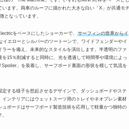
ています。両車のルーフに描かれた大きな白い「X」が共通モ
象徴となっています。
Electricをベースにしたショーカーで、
サーフィンの世界からイ
なイエローとシルバーのツートーンで、ワイドフェンダーやイ
イラーを備え、未来的なスタイルを演出します。半透明のファ
量を15％削減すると同時に、光を透過して時間帯や環境によっ
urf Spoiler」を装着し、サーフボード裏面の形状を模して気流を
固定する様子を想起させるデザインで、ダッシュボードやステ
。インテリアにはウェットスーツ用のトレイやネオプレン素材
シュボードはサーフボード製造技術を応用して軽量かつ独特の
す。