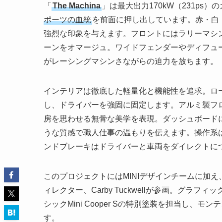
「
The Machina
」は最大出力170kW（231ps
ポーツの血統
を前面に押し出しています。赤・白
強烈な印象を与えます。フロントにはラリーマシ
ーンをオマージュ。ワイドフェンダーやディフュー
がレーシングマシンさながらの迫力を放ちます。
インテリアは徹底した軽量化と機能性を追求。ロ
し、ドライバーを強固に固定します。アルミ製フロ
房を思わせる無骨な美学を表現。ダッシュボード
うな質感で職人仕事の温もりを伝えます。操作系
ンドブレーキはドライバーと車両をダイレクトに
このプロジェクトにはMINIデザインチームに加え、B
ィレクター、Carby Tuckwellが参画。グラフィッ
シックMini Cooper Sの特別塗装を担当し
す。