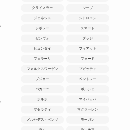
クライスラー
ジープ
ジェネシス
シトロエン
シ
グ
シボレー
スマート
ゼンヴォ
ダッジ
ヒュンダイ
フィアット
着
フェラーリ
フォード
フォルクスワーゲン
ブガッティ
プジョー
ベントレー
パガーニ
ポルシェ
ボルボ
マイバッハ
デ
マセラティ
マクラーレン
メルセデス・ベンツ
モーガン
ラム
ランチア