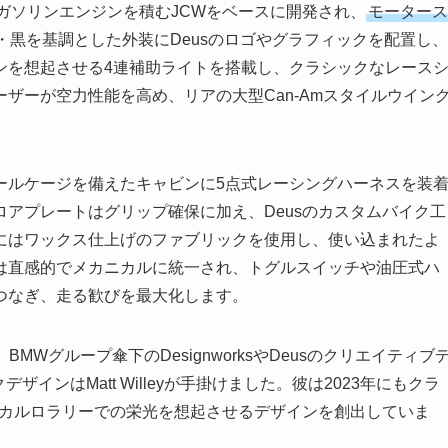
）のガソリンエンジンを積むJCWをベースに開発され、
モータース
・黒を基調とした外装にDeusのロゴやグラフィックを配置し、
ンを想起させる4連補助ライトを搭載し、クラシックなレース
ザーが空力性能を高め、リアの大型Can-Amスタイルウイン
ールケージを備えたキャビンに5点式レーシングハーネスを装
アプレートはグリップ確保に加え、Deusのカスタムバイク工
にはワックス仕上げのファブリックを使用し、使い込まれたよ
は直感的でメカニカルに統一され、トグルスイッチや油圧式ハ
つなぎ、走る歓びを最大化します。
MWグループ傘下のDesignworksやDeusのクリエイティブ
クデザインはMatt Willeyが手掛けました。彼は2023年にもクラ
、モンテカルロラリーでの栄光を想起させるデザインを創出していま