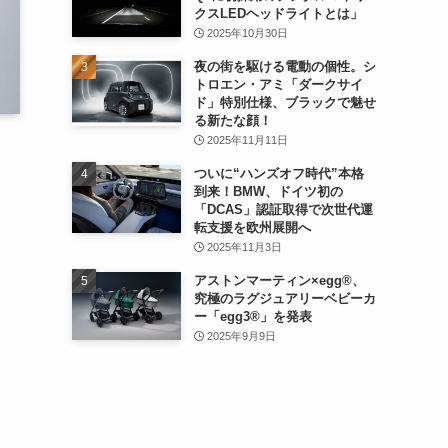
クスLEDヘッドライトとは」
2025年10月30日
夜の街を駆ける電動の個性。シ
トロエン・アミ「ダークサイ
ド」特別仕様、ブラックで魅せ
る新たな顔！
2025年11月11日
ついに“ハンズオフ時代”本格
到来！BMW、ドイツ初の
「DCAS」認証取得で次世代運
転支援を欧州展開へ
2025年11月3日
アストンマーティン×egg®、
究極のラグジュアリーベビーカ
ー「egg3®」を発表
2025年9月9日
し