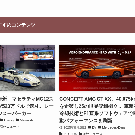
すすめコンテンツ
新、マセラティMC12ス
CONCEPT AMG GT XX、40,075k
520万ドルで落札。レー
を走破し25の世界記録樹立 。革新
少スーパーカー
冷却技術とF1直系ソフトウェアで
動パフォーマンスを刷新
Luxury
Maserati
海外ニュース
2025年8月28日
EV
Mercedes-Benz
ドイツ車
海外ニュース