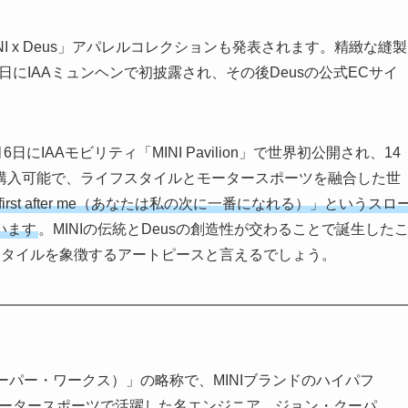
I x Deus」アパレルコレクションも発表されます。精緻な縫製
日にIAAミュンヘンで初披露され、その後Deusの公式ECサイ
25年9月6日にIAAモビリティ「MINI Pavilion」で世界初公開され、14
購入可能で、ライフスタイルとモータースポーツを融合した世
be first after me（あなたは私の次に一番になれる）」というスロ
います
。MINIの伝統とDeusの創造性が交わることで誕生した
スタイルを象徴するアートピースと言えるでしょう。
ョン・クーパー・ワークス）」の略称で、MINIブランドのハイパフ
モータースポーツで活躍した名エンジニア、ジョン・クーパ