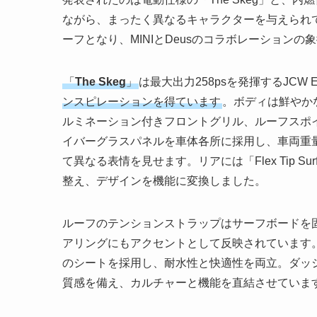
ながら、まったく異なるキャラクターを与えられ
ーフとなり、MINIとDeusのコラボレーションの
「
The Skeg
」
は最大出力258psを発揮するJCW 
ンスピレーションを得ています
。ボディは鮮やか
ルミネーション付きフロントグリル、ルーフスポ
イバーグラスパネルを車体各所に採用し、車両重
て異なる表情を見せます。リアには「Flex Tip S
整え、デザインを機能に変換しました。
ルーフのテンションストラップはサーフボードを
アリングにもアクセントとして反映されています
のシートを採用し、耐水性と快適性を両立。ダッ
質感を備え、カルチャーと機能を直結させていま