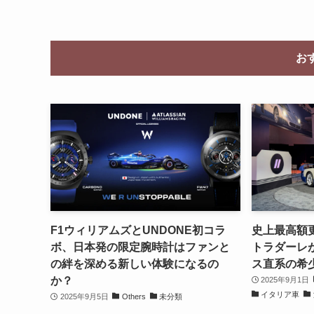
お
F1ウィリアムズとUNDONE初コラ
史上最高額更
ボ、日本発の限定腕時計はファンと
トラダーレが
の絆を深める新しい体験になるの
ス直系の希
か？
2025年9月1日
イタリア車
2025年9月5日
Others
未分類