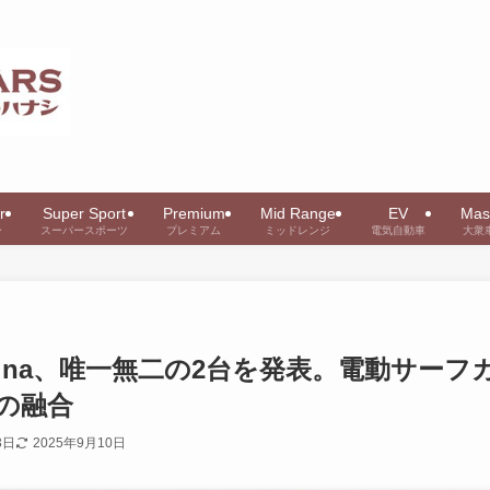
r
Super Sport
Premium
Mid Range
EV
Mas
ー
スーパースポーツ
プレミアム
ミッドレンジ
電気自動車
大衆
x Machina、唯一無二の2台を発表。電動サーフ
の融合
3日
2025年9月10日