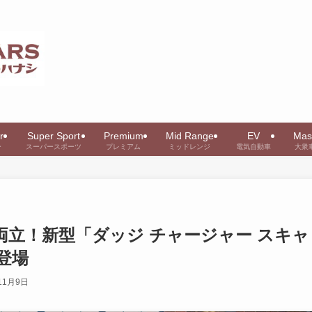
r
Super Sport
Premium
Mid Range
EV
Mas
ー
スーパースポーツ
プレミアム
ミッドレンジ
電気自動車
大衆
両立！新型「ダッジ チャージャー スキャ
登場
11月9日