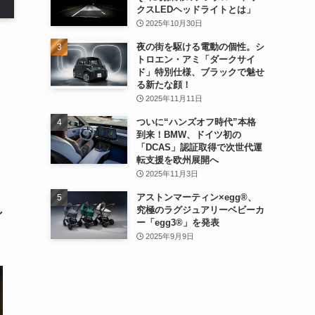
クスLEDヘッドライトとは」
2025年10月30日
夜の街を駆ける電動の個性。シ
トロエン・アミ「ダークサイ
ド」特別仕様、ブラックで魅せ
る新たな顔！
2025年11月11日
ついに“ハンズオフ時代”本格
到来！BMW、ドイツ初の
「DCAS」認証取得で次世代運
転支援を欧州展開へ
2025年11月3日
アストンマーティン×egg®、
究極のラグジュアリーベビーカ
ン
ー「egg3®」を発表
2025年9月9日