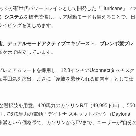
ッジが新世代パワートレインとして開発した「Hurricane」フ
動）システム
を標準装備し、リア駆動モードも備えることで、日
ライビングを楽しめます。
能
、
デュアルモードアクティブエキゾースト
、
ブレンボ製ブレ
高次元で両立しています。
アムシートを採用し、12.3インチのUconnectタッチスク
な雰囲気を演出。まさに「家族を乗せられる筋肉車」として仕
択肢を用意。420馬力のガソリンR/T（49,995ドル）、550
して670馬力の電動「デイトナ スキャットパック（Daytona
ドル未満という価格帯で、ガソリンからEVまで、ユーザーが“自分