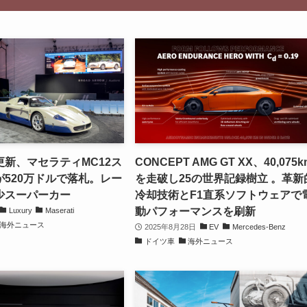
新、マセラティMC12ス
CONCEPT AMG GT XX、40,075k
520万ドルで落札。レー
を走破し25の世界記録樹立 。革新
少スーパーカー
冷却技術とF1直系ソフトウェアで
動パフォーマンスを刷新
Luxury
Maserati
海外ニュース
2025年8月28日
EV
Mercedes-Benz
ドイツ車
海外ニュース