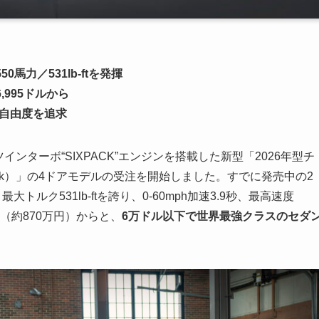
0馬力／531lb-ftを発揮
,995ドルから
の自由度を追求
ツインターボ“SIXPACK”エンジンを搭載した新型「2026年型チ
at Pack）」の4ドアモデルの受注を開始しました。すでに発売中の2
ルク531lb-ftを誇り、0-60mph加速3.9秒、最高速度
ドル（約870万円）からと、
6万ドル以下で世界最強クラスのセダ