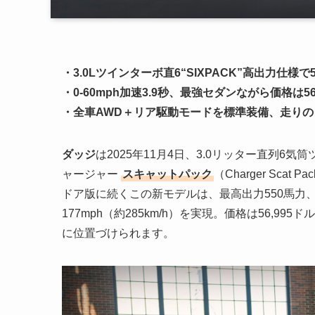
・3.0Lツインターボ直6“SIXPACK”高出力仕様で55
・0-60mph加速3.9秒、最強セダンながら価格は56
・全車AWD＋リア駆動モードを標準装備、走り
ダッジ
は2025年11月4日、3.0リッター直列6気筒
ャージャー
スキャットパック
（Charger Sc
ドア版に続くこの新モデルは、最高出力550馬力、最大ト
177mph（約285km/h）を実現。価格は56,995
に位置づけられます。