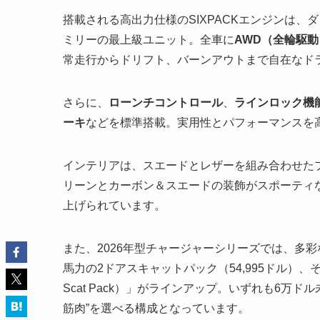
搭載される高出力仕様のSIXPACKエンジンは、ダ
ミリーの最上級ユニット。全車に
AWD（全輪駆
常走行からドリフト、バーンアウトまで自在なド
さらに、
ローンチコントロール
、
ラインロック機
ーキ
などを標準搭載。実用性とパフォーマンスを
インテリアは、スエードとレザーを組み合わせたプレミ
リーンとカーボン＆スエードの装飾がスポーティ
上げられています。
また、2026年型チャージャーシリーズでは、多彩な選
馬力の2ドアスキャットパック（54,995ドル）、そ
Scat Pack）」がラインアップ。いずれも6万
筋肉”を選べる構成となっています。