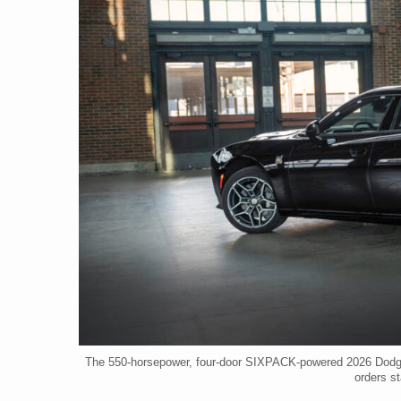
The 550-horsepower, four-door SIXPACK-powered 2026 Dodge 
orders s