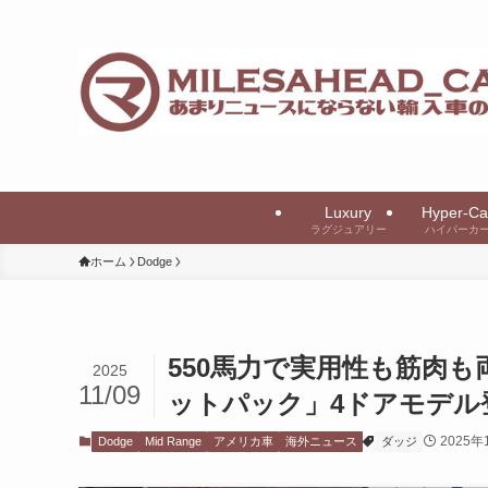
Luxury
Hyper-Ca
ラグジュアリー
ハイパーカ
ホーム
Dodge
550馬力で実用性も筋肉も
2025
11/09
ットパック」4ドアモデル
2025年
Dodge
Mid Range
アメリカ車
海外ニュース
ダッジ