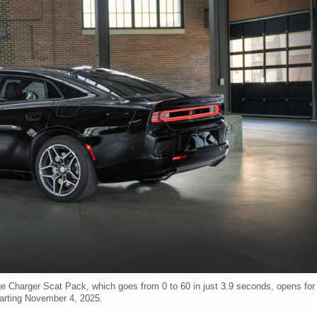
Charger Scat Pack, which goes from 0 to 60 in just 3.9 seconds, opens for
tarting November 4, 2025.