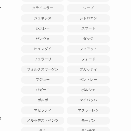
ァ
クライスラー
ジープ
ジェネシス
シトロエン
シボレー
スマート
ゼンヴォ
ダッジ
ヒュンダイ
フィアット
フェラーリ
フォード
フォルクスワーゲン
ブガッティ
プジョー
ベントレー
パガーニ
ポルシェ
ボルボ
マイバッハ
マセラティ
マクラーレン
の
メルセデス・ベンツ
モーガン
ラム
ランチア