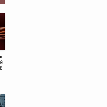
m
的
電