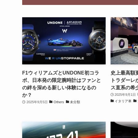
F1ウィリアムズとUNDONE初コラ
史上最高額更
ボ、日本発の限定腕時計はファンと
トラダーレが
の絆を深める新しい体験になるの
ス直系の希
か？
2025年9月1日
イタリア車
2025年9月5日
Others
未分類