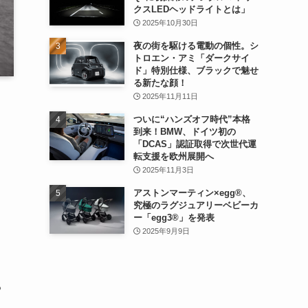
クスLEDヘッドライトとは」
2025年10月30日
夜の街を駆ける電動の個性。シ
トロエン・アミ「ダークサイ
ド」特別仕様、ブラックで魅せ
る新たな顔！
2025年11月11日
ついに“ハンズオフ時代”本格
到来！BMW、ドイツ初の
「DCAS」認証取得で次世代運
転支援を欧州展開へ
2025年11月3日
アストンマーティン×egg®、
究極のラグジュアリーベビーカ
ー「egg3®」を発表
2025年9月9日
る