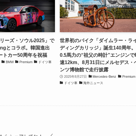
リーズ・ソウル2025」で
世界初のバイク「ダイムラー・ラ
-Yongとコラボ。韓国進出
ディングカリッジ」誕生140周年
ートカー50周年を祝福
0.5馬力の“祖父の時計”エンジンで
速12km、8月31日にメルセデス・
BMW
Premium
ドイツ車
ンツ博物館で走行披露
2025年8月27日
Mercedes-Benz
Premium
ドイツ車
海外ニュース