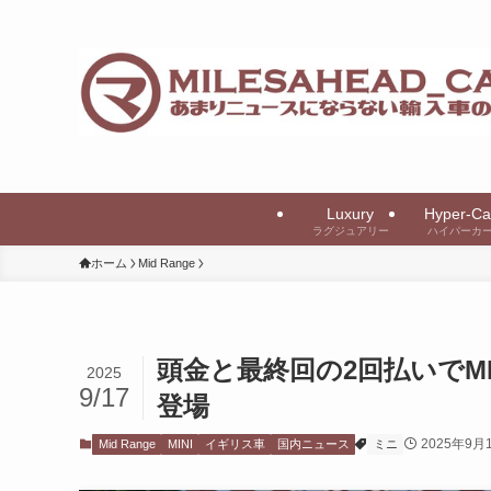
Luxury
Hyper-Ca
ラグジュアリー
ハイパーカ
ホーム
Mid Range
頭金と最終回の2回払いでMI
2025
9/17
登場
2025年9月
Mid Range
MINI
イギリス車
国内ニュース
ミニ