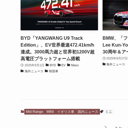
BYD「YANGWANG U9 Track
BMW、「フ
Edition」、EV世界最速472.41km/h
Lee Kun
達成。3000馬力超と世界初1200V超
30周年＆ア
高電圧プラットフォーム搭載
2025年8月27日
海外ニュース
2025年9月1日
BYD
EV
Mass
海外ニュース
韓国車
Mid Range
MINI
イギリス車
国内ニュース
ミニ