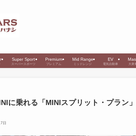
r
Super Sport
Premium
Mid Range
EV
Mas
ー
スーパースポーツ
プレミアム
ミッドレンジ
電気自動車
大衆
NIに乗れる「MINIスプリット・プラン
17日