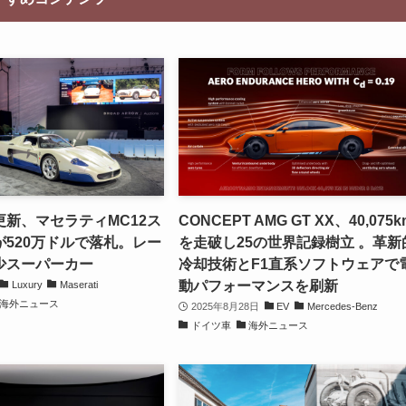
新、マセラティMC12ス
CONCEPT AMG GT XX、40,075k
520万ドルで落札。レー
を走破し25の世界記録樹立 。革新
少スーパーカー
冷却技術とF1直系ソフトウェアで
動パフォーマンスを刷新
Luxury
Maserati
海外ニュース
2025年8月28日
EV
Mercedes-Benz
ドイツ車
海外ニュース