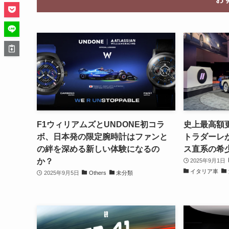
F1ウィリアムズとUNDONE初コラ
史上最高額更
ボ、日本発の限定腕時計はファンと
トラダーレが
の絆を深める新しい体験になるの
ス直系の希
か？
2025年9月1日
イタリア車
2025年9月5日
Others
未分類