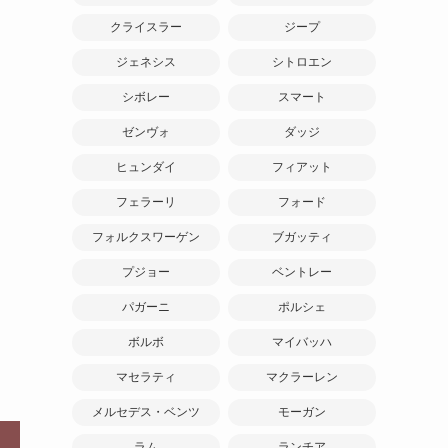
クライスラー
ジープ
ジェネシス
シトロエン
シボレー
スマート
ゼンヴォ
ダッジ
ヒュンダイ
フィアット
フェラーリ
フォード
フォルクスワーゲン
ブガッティ
プジョー
ベントレー
パガーニ
ポルシェ
ボルボ
マイバッハ
マセラティ
マクラーレン
メルセデス・ベンツ
モーガン
ラム
ランチア