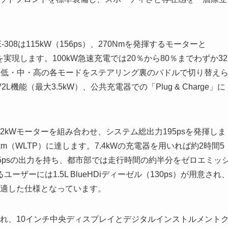
8は115kW（156ps）、270Nmを発揮するモーターと
続を実現します。100kW急速充電では20％から80％までわずか32
、低・中・高の各モードをステアリング裏のパドルで切り替え
能（最大3.5kW）、公共充電器での「Plug & Charge」に
2kWモーターを組み合わせ、システム総出力195psを発揮しま
km（WLTP）に達します。7.4kWの充電器を用いれば約2時間5
5psの出力を持ち、都市部では走行時間の約半分をゼロエミッ
ーには1.5L BlueHDiディーゼル（130ps）が用意され
に適した仕様となっています。
れ、10インチ中央ディスプレイとデジタルインストルメント