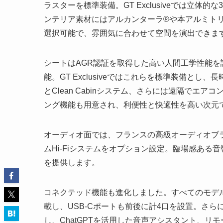
ラスターを標準装備。GT Exclusiveでは立
ンテリア素材にはアルカンターラ®や本アルミト
選択可能で、雰囲気に合わせて空間を演出できま
シートはAGR認証を取得した高い人間工学性能
能。GT Exclusiveではこれらを標準装備と
とClean Cabinシステム、さらには遠隔でエア
ング機能も用意され、利便性と快適性を高い次元
オーディオ面では、フランスの高級オーディオブラン
ムHi-Fiシステムをオプション設定。臨場感あ
を提供します。
コネクテッド機能も進化しました。すべてのモデルにAppl
載し、USB-Cポートも前後に計4口を設置。さらにGT以
し、ChatGPTを活用した音声アシスタント、リモー