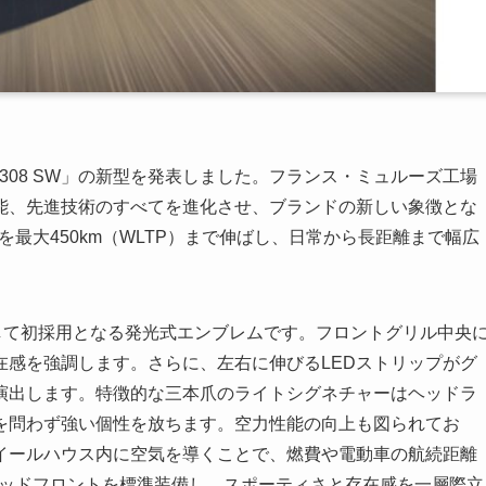
308 SW」の新型を発表しました。フランス・ミュルーズ工場
能、先進技術のすべてを進化させ、ブランドの新しい象徴とな
離を最大450km（WLTP）まで伸ばし、日常から長距離まで幅広
して初採用となる発光式エンブレムです。フロントグリル中央
在感を強調します。さらに、左右に伸びるLEDストリップがグ
演出します。特徴的な三本爪のライトシグネチャーはヘッドラ
を問わず強い個性を放ちます。空力性能の向上も図られてお
イールハウス内に空気を導くことで、燃費や電動車の航続距離
テッドフロントを標準装備し、スポーティさと存在感を一層際立