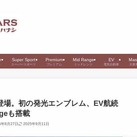
r
Super Sport
Premium
Mid Range
EV
Mas
ー
スーパースポーツ
プレミアム
ミッドレンジ
電気自動車
大衆
SW登場。初の発光エンブレム、EV航続
argeも搭載
25年8月27日
2025年9月11日