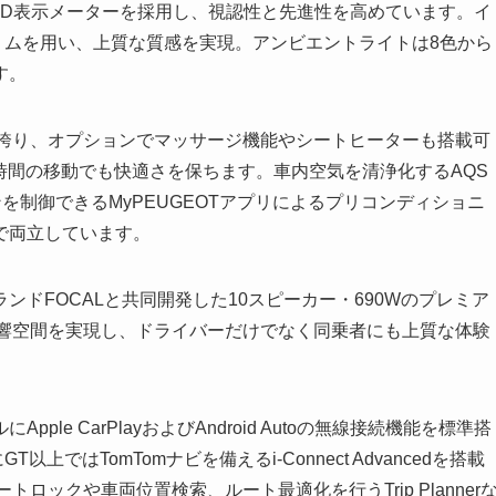
体的な3D表示メーターを採用し、視認性と先進性を高めています。イ
リムを用い、上質な質感を実現。アンビエントライトは8色から
す。
を誇り、オプションでマッサージ機能やシートヒーターも搭載可
し、長時間の移動でも快適さを保ちます。車内空気を清浄化するAQS
コンを制御できるMyPEUGEOTアプリによるプリコンディショニ
で両立しています。
ドFOCALと共同開発した10スピーカー・690Wのプレミア
る音響空間を実現し、ドライバーだけでなく同乗者にも上質な体験
e CarPlayおよびAndroid Autoの無線接続機能を標準搭
上ではTomTomナビを備えるi-Connect Advancedを搭載
トロックや車両位置検索、ルート最適化を行うTrip Planner