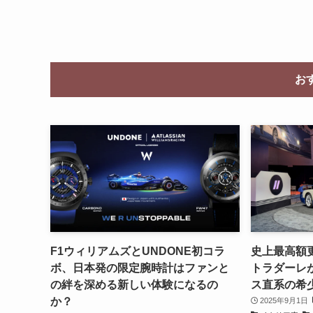
お
F1ウィリアムズとUNDONE初コラ
史上最高額更
ボ、日本発の限定腕時計はファンと
トラダーレが
の絆を深める新しい体験になるの
ス直系の希
か？
2025年9月1日