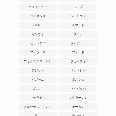
クライスラー
ジープ
ジェネシス
シトロエン
シボレー
スマート
ゼンヴォ
ダッジ
ヒュンダイ
フィアット
フェラーリ
フォード
フォルクスワーゲン
ブガッティ
プジョー
ベントレー
パガーニ
ポルシェ
ボルボ
マイバッハ
マセラティ
マクラーレン
メルセデス・ベンツ
モーガン
な
ラム
ランチア