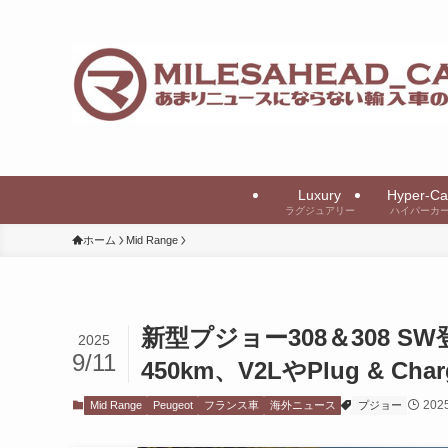
Luxury
Hyper-Ca
ラグジュアリー
ハイパーカ
ホーム
Mid Range
新型プジョー308＆308 
2025
9/11
450km、V2LやPlug & Ch
20
Mid Range
Peugeot
フランス車
海外ニュース
プジョー