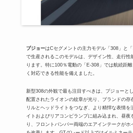
プジョー
はCセグメントの主力モデル「308」と「
で生産されるこのモデルは、デザイン性、走行性
ります。特に100％電動の「E-308」では航続距
く対応できる性能を備えました。
新型308の外観で最も注目すべきは、プジョーと
配置されたライオンの紋章が光り、ブランドの存
リルとヘッドライトをつなぎ、より精悍な表情を
イトおよびリアコンビランプに組み込まれ、昼夜
り、フロントバンパー両端のエアインテークがホ
を改善します。GTグレード以上ではイルミネー