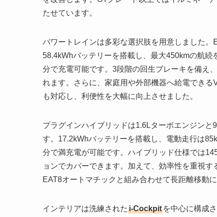
たせています。
パワートレインは多彩な選択肢を用意しました。E-30
58.4kWhバッテリーを搭載し、最大450kmの航
分で充電可能です。3段階の回生ブレーキを備え
れます。さらに、家庭用や外部機器へ給電できるV2L機
も対応し、利便性を大幅に向上させました。
プラグインハイブリッドは1.6Lターボエンジンと9
す。17.2kWhバッテリーを搭載し、電動走行は85
分で満充電が可能です。ハイブリッド仕様では14
ョンでカバーできます。加えて、効率性を重視するユーザ
EAT8オートマチックと組み合わせて長距離移動
インテリアは洗練された
i-Cockpit
を中心に構成さ