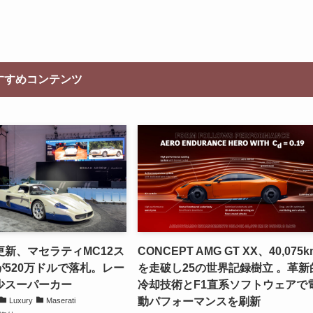
すすめコンテンツ
新、マセラティMC12ス
CONCEPT AMG GT XX、40,075k
520万ドルで落札。レー
を走破し25の世界記録樹立 。革新
少スーパーカー
冷却技術とF1直系ソフトウェアで
動パフォーマンスを刷新
Luxury
Maserati