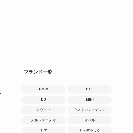
ら
ブランド一覧
BMW
BYD
シ
DS
MINI
、
アウディ
アストンマーティン
アルファロメオ
オペル
ク
キア
キャデラック