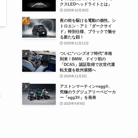
クスLEDヘッドライトとは」
2025年10月30日
夜の街を駆ける電動の個性。シ
トロエン・アミ「ダークサイ
ド」特別仕様、ブラックで魅せ
る新たな顔！
2025年11月11日
ついに“ハンズオフ時代”本格
到来！BMW、ドイツ初の
「DCAS」認証取得で次世代運
転支援を欧州展開へ
2025年11月3日
アストンマーティン×egg®、
究極のラグジュアリーベビーカ
に
ー「egg3®」を発表
2025年9月9日