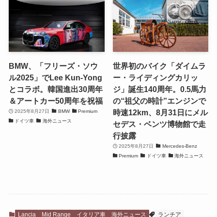
BMW、「フリーズ・ソウ
世界初のバイク「ダイムラ
ル2025」でLee Kun-Yong
ー・ライディングカリッ
とコラボ。韓国進出30周年
ジ」誕生140周年。0.5馬力
＆アートカー50周年を祝福
の“祖父の時計”エンジンで
時速12km、8月31日にメル
2025年8月27日
BMW
Premium
ドイツ車
海外ニュース
セデス・ベンツ博物館で走
行披露
2025年8月27日
Mercedes-Benz
Premium
ドイツ車
海外ニュース
Lancia
Mid Range
イタリア車
海外ニュース
ランチア