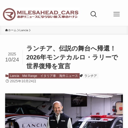
ホーム
Lancia
ランチア、伝説の舞台へ帰還！
2025
2026年モンテカルロ・ラリーで
10/24
世界復帰を宣言
Lancia
Mid Range
イタリア車
海外ニュース
ランチア
2025年10月24日