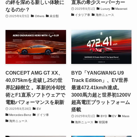
の絆を深める新しい体験に
直系の希少スーパーカー
なるのか？
2025年9月1日
Luxury
Maserati
イタリア車
海外ニュース
2025年9月5日
Others
未分類
CONCEPT AMG GT XX、
BYD「YANGWANG U9
40,075kmを走破し25の世
Track Edition」、EV世界
界記録樹立 。革新的冷却技
最速472.41km/h達成。
術とF1直系ソフトウェアで
3000馬力超と世界初1200V
電動パフォーマンスを刷新
超高電圧プラットフォーム
搭載
2025年8月28日
EV
Mercedes-Benz
ドイツ車
2025年9月1日
BYD
EV
Mass
海外ニュース
海外ニュース
韓国車