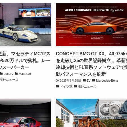
新、マセラティMC12ス
CONCEPT AMG GT XX、40,075k
520万ドルで落札。レー
を走破し25の世界記録樹立 。革新
少スーパーカー
冷却技術とF1直系ソフトウェアで
動パフォーマンスを刷新
Luxury
Maserati
海外ニュース
2025年8月28日
EV
Mercedes-Benz
ドイツ車
海外ニュース