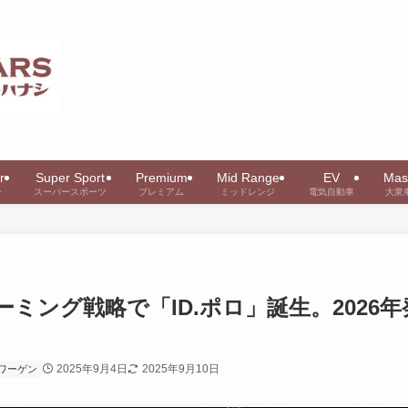
r
Super Sport
Premium
Mid Range
EV
Mas
ー
スーパースポーツ
プレミアム
ミッドレンジ
電気自動車
大衆
ミング戦略で「ID.ポロ」誕生。2026年
2025年9月4日
2025年9月10日
ワーゲン