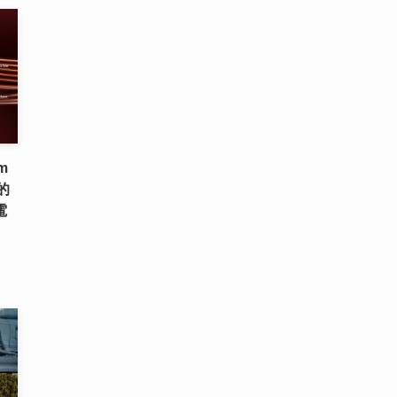
m
的
電