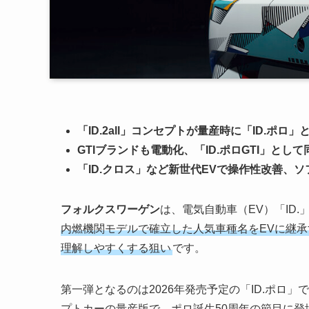
「ID.2all」コンセプトが量産時に「ID.ポロ
GTIブランドも電動化、「ID.ポロGTI」とし
「ID.クロス」など新世代EVで操作性改善、
フォルクスワーゲン
は、電気自動車（EV）「ID
内燃機関モデルで確立した人気車種名をEVに継
理解しやすくする狙い
です。
第一弾となるのは2026年発売予定の「ID.ポロ」
プトカーの量産版で、ポロ誕生50周年の節目に