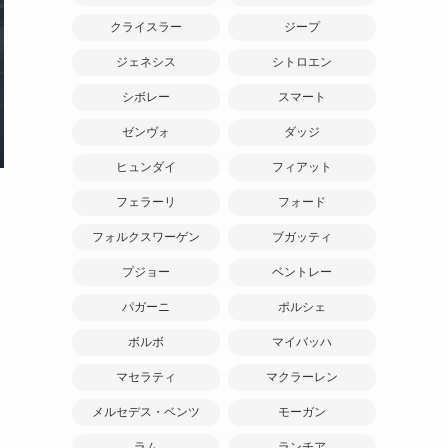
クライスラー
ジープ
ジェネシス
シトロエン
シボレー
スマート
ゼンヴォ
ダッジ
ヒュンダイ
フィアット
フェラーリ
フォード
フォルクスワーゲン
ブガッティ
プジョー
ベントレー
パガーニ
ポルシェ
ボルボ
マイバッハ
マセラティ
マクラーレン
メルセデス・ベンツ
モーガン
ラム
ランチア