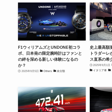
F1ウィリアムズとUNDONE初コラ
史上最高額更
ボ、日本発の限定腕時計はファンと
トラダーレが
の絆を深める新しい体験になるの
ス直系の希
か？
2025年9月1日
イタリア車
2025年9月5日
Others
未分類