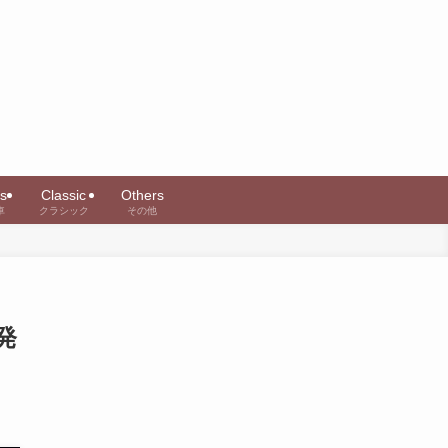
s
Classic
Others
車
クラシック
その他
発