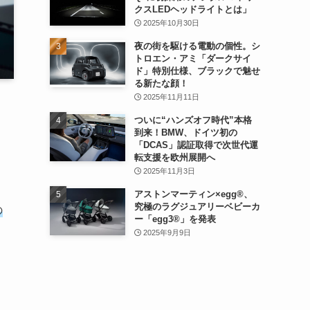
クスLEDヘッドライトとは」
2025年10月30日
夜の街を駆ける電動の個性。シ
トロエン・アミ「ダークサイ
ド」特別仕様、ブラックで魅せ
る新たな顔！
2025年11月11日
ついに“ハンズオフ時代”本格
到来！BMW、ドイツ初の
「DCAS」認証取得で次世代運
転支援を欧州展開へ
2025年11月3日
アストンマーティン×egg®、
究極のラグジュアリーベビーカ
の
ー「egg3®」を発表
2025年9月9日