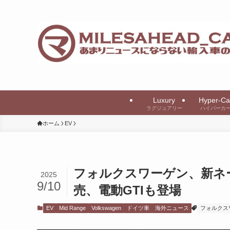
Luxury
Hyper-Ca
ラグジュアリー
ハイパーカ
ホーム
EV
フォルクスワーゲン、新ネー
2025
9/10
売、電動GTIも登場
EV
Mid Range
Volkswagen
ドイツ車
海外ニュース
フォルクス