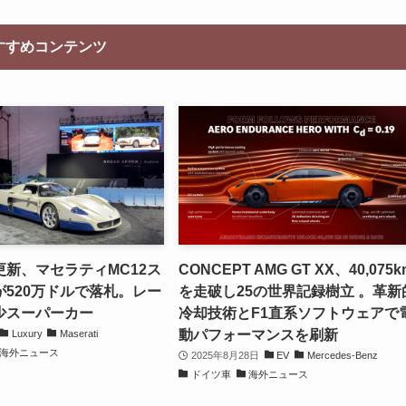
すすめコンテンツ
新、マセラティMC12ス
CONCEPT AMG GT XX、40,075k
520万ドルで落札。レー
を走破し25の世界記録樹立 。革新
少スーパーカー
冷却技術とF1直系ソフトウェアで
動パフォーマンスを刷新
Luxury
Maserati
海外ニュース
2025年8月28日
EV
Mercedes-Benz
ドイツ車
海外ニュース