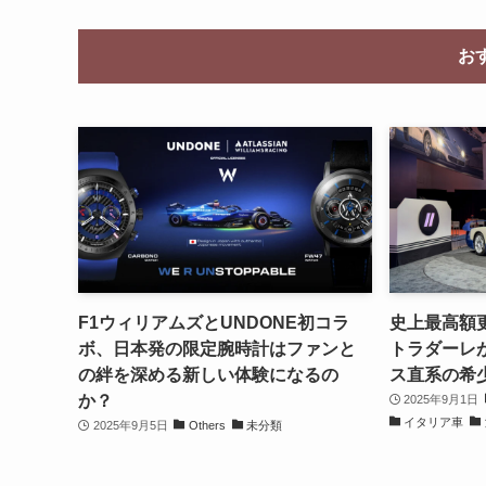
お
F1ウィリアムズとUNDONE初コラ
史上最高額更
ボ、日本発の限定腕時計はファンと
トラダーレが
の絆を深める新しい体験になるの
ス直系の希
か？
2025年9月1日
イタリア車
2025年9月5日
Others
未分類