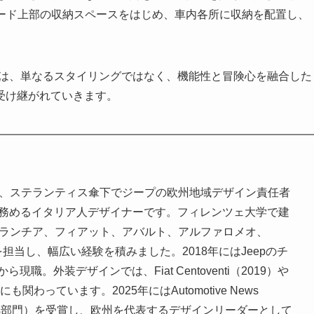
ュボード上部の収納スペースをはじめ、車内各所に収納を配置し、
Aは、単なるスタイリングではなく、機能性と冒険心を融合した
受け継がれていきます。
、ステランティス傘下でジープの欧州地域デザイン責任者
d Europe）を務めるイタリア人デザイナーです。フィレンツェ大学で建
、ランチア、フィアット、アバルト、アルファロメオ、
を担当し、幅広い経験を積みました。2018年にはJeepのチ
職。外装デザインでは、Fiat Centoventi（2019）や
にも関わっています。2025年にはAutomotive News
iple Models部門）を受賞し、欧州を代表するデザインリーダーとして