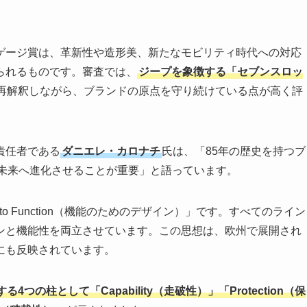
ゲージ賞は、革新性や造形美、新たなモビリティ時代への対応
られるものです。審査では、
ジープを象徴する「セブンスロッ
再解釈しながら、ブランドの原点を守り続けている点が高く評
責任者である
ダニエレ・カロナチ
氏は、「85年の歴史を持つブ
ら未来へ進化させることが重要」と語っています。
to Function（機能のためのデザイン）」です。すべてのライン
ンと機能性を両立させています。この思想は、欧州で展開され
にも反映されています。
の柱として「Capability（走破性）」「Protection（保