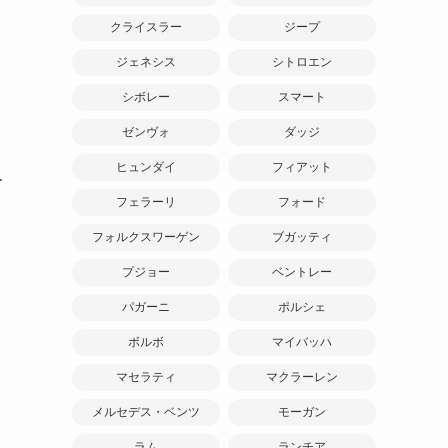
クライスラー
ジープ
ジェネシス
シトロエン
シボレー
スマート
ゼンヴォ
ダッジ
ヒュンダイ
フィアット
ー
フェラーリ
フォード
フォルクスワーゲン
ブガッティ
プジョー
ベントレー
パガーニ
ポルシェ
ボルボ
マイバッハ
マセラティ
マクラーレン
メルセデス・ベンツ
モーガン
ラム
ランチア