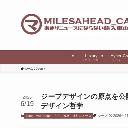
Luxury
Hyper-Ca
ラグジュアリー
ハイパーカ
ホーム
Jeep
ジープデザインの原点を公開
2026
6/19
デザイン哲学
2026年6
Jeep
Mid Range
アメリカ車
海外ニュース
ジープ