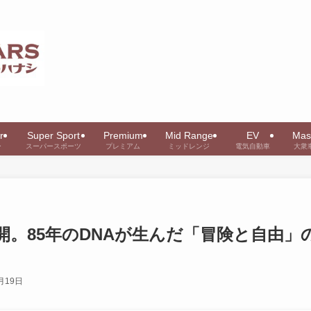
r
Super Sport
Premium
Mid Range
EV
Mas
ー
スーパースポーツ
プレミアム
ミッドレンジ
電気自動車
大衆
。85年のDNAが生んだ「冒険と自由」
月19日