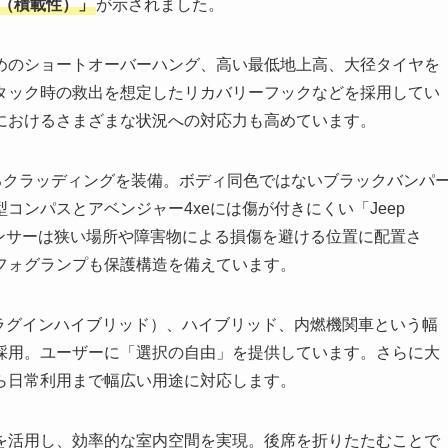
ge（積載性）」
が示されました。
めのショートオーバーハング、高い最低地上高、大径タイヤを
タック時の救出を想定したリカバリーフックなどを採用してい
におけるさまざまな状況への対応力も高めています。
るクラッディングを装備。ボディ同色ではないブラックバンパ
ンパスとアベンジャー4xeには傷が付きにくい「Jeep
ーセンサーは狭い場所や障害物による損傷を避ける位置に配置さ
フォグランプも保護構造を備えています。
プラグインハイブリッド）、ハイブリッド、内燃機関車という幅
採用。ユーザーに「選択の自由」を提供しています。さらに大
ら日常利用まで幅広い用途に対応します。
を活用し、効率的な室内空間を実現。後席を折りたたむことで