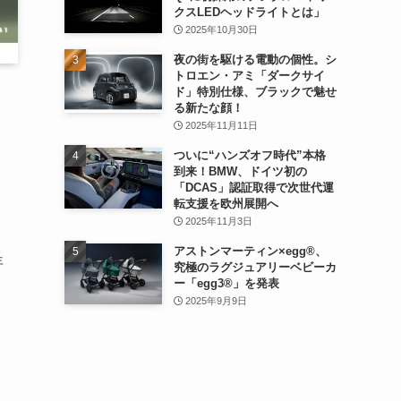
クスLEDヘッドライトとは」
2025年10月30日
夜の街を駆ける電動の個性。シ
トロエン・アミ「ダークサイ
ド」特別仕様、ブラックで魅せ
る新たな顔！
2025年11月11日
ついに“ハンズオフ時代”本格
到来！BMW、ドイツ初の
「DCAS」認証取得で次世代運
転支援を欧州展開へ
2025年11月3日
アストンマーティン×egg®、
年
究極のラグジュアリーベビーカ
ー「egg3®」を発表
2025年9月9日