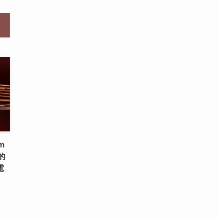
m
的
電