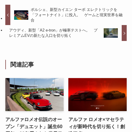
ポルシェ、新型カイエン ターボ エレクトリックを
「フォートナイト」に投入。 ゲームと現実世界を融
合
アウディ、新型「A2 e-tron」が極寒テストへ。 プ
レミアムEVの新たな入口を切り拓く
関連記事
アルファロメオ伝説のオー
アルファ ロメオ×マセラテ
プン「デュエット」誕生60
ィが新時代を切り拓く！創