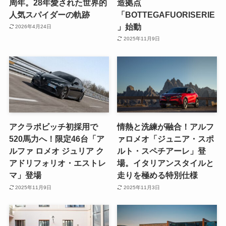
周年。28年愛された世界的
造拠点
人気スパイダーの軌跡
「BOTTEGAFUORISERIE
」始動
2026年4月24日
2025年11月9日
アクラポビッチ初採用で
情熱と洗練が融合！アルフ
520馬力へ！限定46台「ア
ァロメオ「ジュニア・スポ
ルファ ロメオ ジュリア ク
ルト・スペチアーレ」登
アドリフォリオ・エストレ
場。イタリアンスタイルと
マ」登場
走りを極める特別仕様
2025年11月9日
2025年11月3日