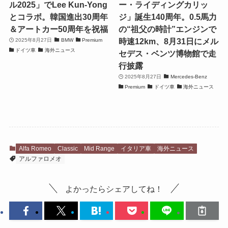
ル2025」でLee Kun-Yong
ー・ライディングカリッ
とコラボ。韓国進出30周年
ジ」誕生140周年。0.5馬力
＆アートカー50周年を祝福
の“祖父の時計”エンジンで
時速12km、8月31日にメル
2025年8月27日
BMW
Premium
ドイツ車
海外ニュース
セデス・ベンツ博物館で走
行披露
2025年8月27日
Mercedes-Benz
Premium
ドイツ車
海外ニュース
Alfa Romeo
Classic
Mid Range
イタリア車
海外ニュース
アルファロメオ
よかったらシェアしてね！