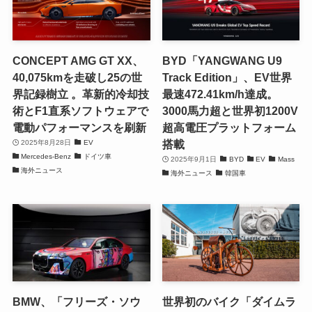
CONCEPT AMG GT XX、
BYD「YANGWANG U9
40,075kmを走破し25の世
Track Edition」、EV世界
界記録樹立 。革新的冷却技
最速472.41km/h達成。
術とF1直系ソフトウェアで
3000馬力超と世界初1200V
電動パフォーマンスを刷新
超高電圧プラットフォーム
搭載
2025年8月28日
EV
Mercedes-Benz
ドイツ車
2025年9月1日
BYD
EV
Mass
海外ニュース
海外ニュース
韓国車
BMW、「フリーズ・ソウ
世界初のバイク「ダイムラ