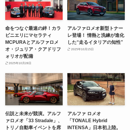
命をつなぐ最速の絆！カラ
アルファロメオ新型トナー
ビニエリにマセラティ
レ登場！ 情熱と洗練が進化
MCPURAとアルファロメ
した“走るイタリアの知性”
オ・ジュリア・クアドリフ
2025年10月15日
ォリオが配備
2025年10月28日
伝説と未来が競演。アルフ
アルファ ロメオ
ァロメオ「33 Stradale」、
「TONALE Hybrid
トリノ自動車イベントを席
INTENSA」日本初上陸。