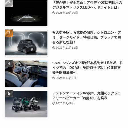
「光が導く安全革命！アウディQ3に初採用の
デジタルマトリクスLEDヘッドライトとは」
2025年10月30日
夜の街を駆ける電動の個性。シトロエン・ア
ミ「ダークサイド」特別仕様、ブラックで魅
せる新たな顔！
2025年11月11日
ついに“ハンズオフ時代”本格到来！BMW、ド
イツ初の「DCAS」認証取得で次世代運転支
援を欧州展開へ
2025年11月3日
アストンマーティン×egg®、究極のラグジュ
アリーベビーカー「egg3®」を発表
2025年9月9日