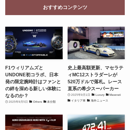
おすすめコンテンツ
F1ウィリアムズと
史上最高額更新、マセラテ
UNDONE初コラボ、日本
ィMC12ストラダーレが
発の限定腕時計はファンと
520万ドルで落札。レース
の絆を深める新しい体験に
直系の希少スーパーカー
なるのか？
2025年9月1日
Luxury
Maserati
イタリア車
海外ニュース
2025年9月5日
Others
未分類