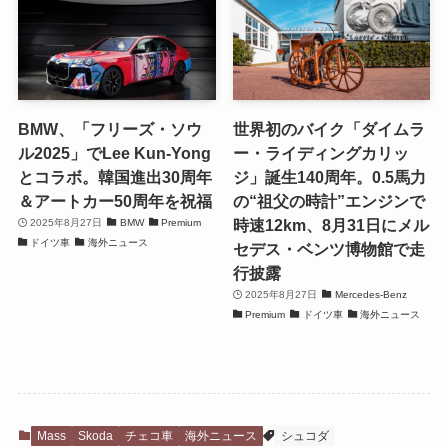
BMW、「フリーズ・ソウ
世界初のバイク「ダイムラ
ル2025」でLee Kun-Yong
ー・ライディングカリッ
とコラボ。韓国進出30周年
ジ」誕生140周年。0.5馬力
＆アートカー50周年を祝福
の“祖父の時計”エンジンで
時速12km、8月31日にメル
2025年8月27日
BMW
Premium
ドイツ車
海外ニュース
セデス・ベンツ博物館で走
行披露
2025年8月27日
Mercedes-Benz
Premium
ドイツ車
海外ニュース
Mass
Skoda
チェコ車
海外ニュース
シュコダ