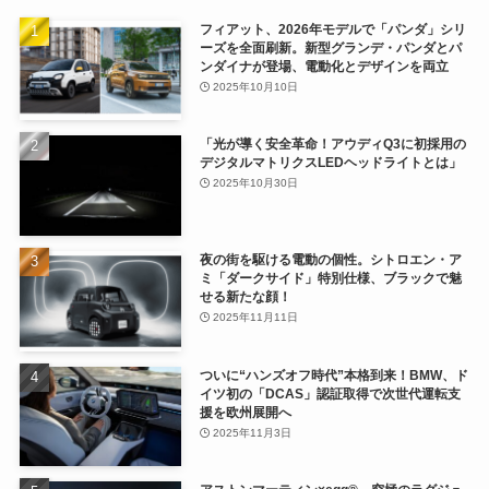
フィアット、2026年モデルで「パンダ」シリ
ーズを全面刷新。新型グランデ・パンダとパ
ンダイナが登場、電動化とデザインを両立
2025年10月10日
「光が導く安全革命！アウディQ3に初採用の
デジタルマトリクスLEDヘッドライトとは」
2025年10月30日
夜の街を駆ける電動の個性。シトロエン・ア
ミ「ダークサイド」特別仕様、ブラックで魅
せる新たな顔！
2025年11月11日
ついに“ハンズオフ時代”本格到来！BMW、ド
イツ初の「DCAS」認証取得で次世代運転支
援を欧州展開へ
2025年11月3日