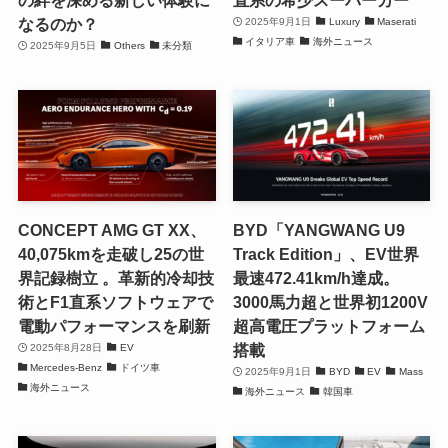
の絆を深める新しい体験に
直系の希少スーパーカー
なるのか？
2025年9月1日
Luxury
Maserati
イタリア車
海外ニュース
2025年9月5日
Others
未分類
CONCEPT AMG GT XX、
BYD「YANGWANG U9
40,075kmを走破し25の世
Track Edition」、EV世界
界記録樹立 。革新的冷却技
最速472.41km/h達成。
術とF1直系ソフトウェアで
3000馬力超と世界初1200V
電動パフォーマンスを刷新
超高電圧プラットフォーム
搭載
2025年8月28日
EV
Mercedes-Benz
ドイツ車
2025年9月1日
BYD
EV
Mass
海外ニュース
海外ニュース
韓国車