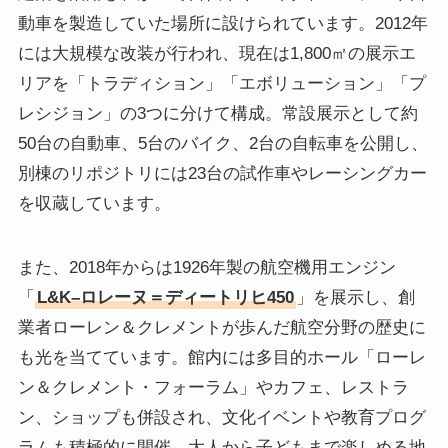
動車を製造していた場所に設けられています。2012年
には大規模な改装が行われ、現在は1,800㎡の展示エ
リアを「トラディション」「エボリューション」「プ
レシジョン」の3つに分けて構成。常設展示として約
50台の自動車、5台のバイク、2台の自転車を公開し、
別棟のリポジトリには23台の試作車やレーシングカー
を収蔵しています。
また、2018年からは1926年製の航空機用エンジン
「
L&K–ロレーヌ＝ディートリヒ450
」を展示し、創
業者ローレン＆クレメントが歩んだ航空分野の歴史に
も光を当てています。館内には多目的ホール「ローレ
ン＆クレメント・フォーラム」やカフェ、レストラ
ン、ショップも併設され、文化イベントや教育プログ
ラムも積極的に開催。大人から子どもまで楽しめる地