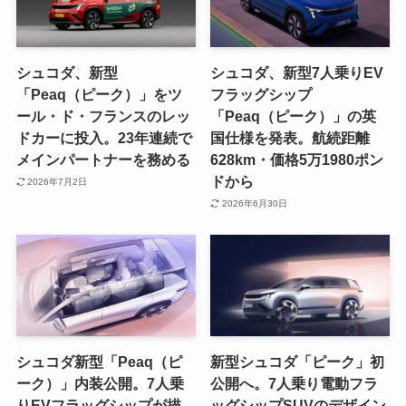
シュコダ、新型
シュコダ、新型7人乗りEV
「Peaq（ピーク）」をツ
フラッグシップ
ール・ド・フランスのレッ
「Peaq（ピーク）」の英
ドカーに投入。23年連続で
国仕様を発表。航続距離
メインパートナーを務める
628km・価格5万1980ポン
ドから
2026年7月2日
2026年6月30日
シュコダ新型「Peaq（ピ
新型シュコダ「ピーク」初
ーク）」内装公開。7人乗
公開へ。7人乗り電動フラ
りEVフラッグシップが描
ッグシップSUVのデザイン