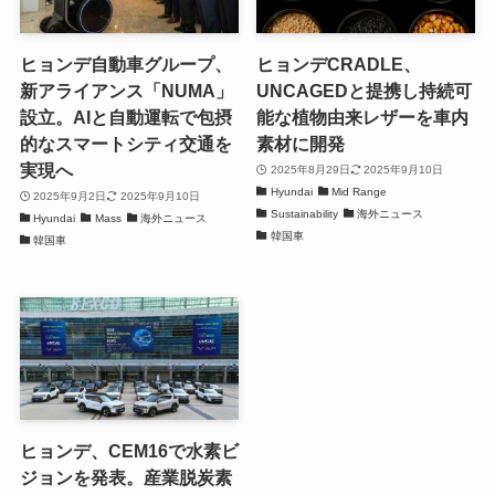
ヒョンデ自動車グループ、
ヒョンデCRADLE、
新アライアンス「NUMA」
UNCAGEDと提携し持続可
設立。AIと自動運転で包摂
能な植物由来レザーを車内
的なスマートシティ交通を
素材に開発
実現へ
2025年8月29日
2025年9月10日
Hyundai
Mid Range
2025年9月2日
2025年9月10日
Sustainability
海外ニュース
Hyundai
Mass
海外ニュース
韓国車
韓国車
ヒョンデ、CEM16で水素ビ
ジョンを発表。産業脱炭素