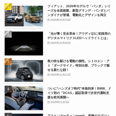
フィアット、2026年モデルで「パンダ」シリ
ーズを全面刷新。新型グランデ・パンダとパ
ンダイナが登場、電動化とデザインを両立
2025年10月10日
「光が導く安全革命！アウディQ3に初採用の
デジタルマトリクスLEDヘッドライトとは」
2025年10月30日
夜の街を駆ける電動の個性。シトロエン・ア
ミ「ダークサイド」特別仕様、ブラックで魅
せる新たな顔！
2025年11月11日
ついに“ハンズオフ時代”本格到来！BMW、ド
イツ初の「DCAS」認証取得で次世代運転支
援を欧州展開へ
2025年11月3日
アストンマーティン×egg®、究極のラグジュ