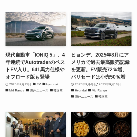
現代自動車「IONIQ 5」、4
ヒョンデ、2025年8月にア
年連続でAutotraderのベス
メリカで過去最高販売記録
トEV入り。641馬力仕様や
を更新。EV販売72％増、
オフロード版も登場
パリセードは小売50％増
2025年9月15日
EV
Hyundai
2025年9月4日
2025年9月10日
Mid Range
海外ニュース
韓国車
Hyundai
Mid Range
海外ニュース
韓国車