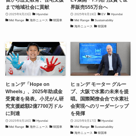
まで地域社会に貢献
界販売555万台へ
2025年9月23日
Hyundai
2025年9月19日
EV
Hyundai
Mid Range
海外ニュース
韓国車
Mid Range
Sustainability
海外ニュース
韓国車
ヒョンデ「Hope on
ヒョンデ モーター グルー
Wheels」、2025年助成金
プ、大阪で水素の未来を提
受賞者を発表。小児がん研
唱。国際閣僚会合で水素社
究支援総額2億7700万ドル
会実現へのリーダーシップ
に到達
を発揮
2025年9月18日
Hyundai
2025年9月17日
Hyundai
Mid Range
海外ニュース
韓国車
Mid Range
Sustainability
海外ニュース
韓国車