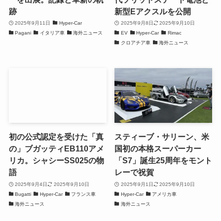
跡
新型Eアクスルを公開
2025年9月11日
Hyper-Car
2025年9月8日
2025年9月10日
Pagani
イタリア車
海外ニュース
EV
Hyper-Car
Rimac
クロアチア車
海外ニュース
初の公式認定を受けた「真
スティーブ・サリーン、米
の」ブガッティEB110アメ
国初の本格スーパーカー
リカ。シャシーSS025の物
「S7」誕生25周年をモント
語
レーで祝賀
2025年9月4日
2025年9月10日
2025年9月1日
2025年9月10日
Bugatti
Hyper-Car
フランス車
Hyper-Car
アメリカ車
海外ニュース
海外ニュース