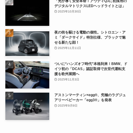
「光が導く安全革命！アウディQ3に初採用の
デジタルマトリクスLEDヘッドライトとは」
2025年10月30日
夜の街を駆ける電動の個性。シトロエン・ア
ミ「ダークサイド」特別仕様、ブラックで魅
せる新たな顔！
2025年11月11日
ついに“ハンズオフ時代”本格到来！BMW、ド
イツ初の「DCAS」認証取得で次世代運転支
援を欧州展開へ
2025年11月3日
アストンマーティン×egg®、究極のラグジュ
アリーベビーカー「egg3®」を発表
2025年9月9日