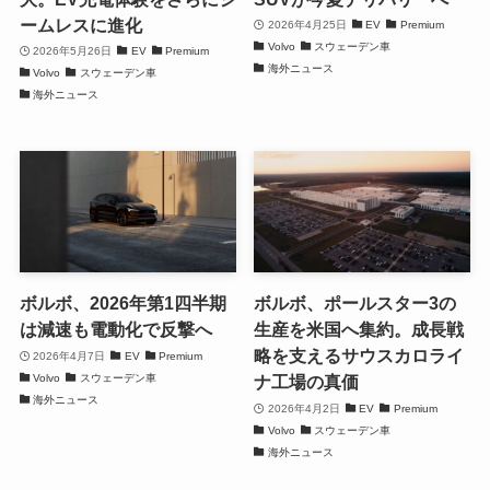
ームレスに進化
2026年4月25日
EV
Premium
Volvo
スウェーデン車
2026年5月26日
EV
Premium
海外ニュース
Volvo
スウェーデン車
海外ニュース
ボルボ、2026年第1四半期
ボルボ、ポールスター3の
は減速も電動化で反撃へ
生産を米国へ集約。成長戦
略を支えるサウスカロライ
2026年4月7日
EV
Premium
Volvo
スウェーデン車
ナ工場の真価
海外ニュース
2026年4月2日
EV
Premium
Volvo
スウェーデン車
海外ニュース