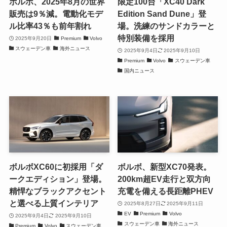
ボルボ、2025年8月の世界
限定100台「XC40 Dark
販売は9％減。電動化モデ
Edition Sand Dune」登
ル比率43％も前年割れ
場。洗練のサンドカラーと
特別装備を採用
2025年9月20日
Premium
Volvo
スウェーデン車
海外ニュース
2025年9月4日
2025年9月10日
Premium
Volvo
スウェーデン車
国内ニュース
ボルボXC60に初採用「ダ
ボルボ、新型XC70発表。
ークエディション」登場。
200km超EV走行と双方向
精悍なブラックアクセント
充電を備える長距離PHEV
と選べる上質インテリア
2025年8月27日
2025年9月11日
EV
Premium
Volvo
2025年9月4日
2025年9月10日
スウェーデン車
海外ニュース
Premium
Volvo
スウェーデン車