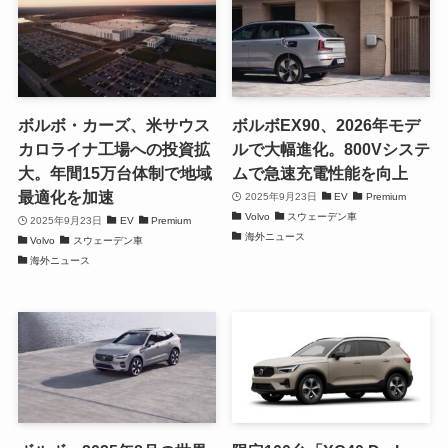
ボルボ・カーズ、米サウス
ボルボEX90、2026年モデ
カロライナ工場への投資拡
ルで大幅進化。800Vシステ
大。年間15万台体制で地域
ムで急速充電性能を向上
最適化を加速
2025年9月23日
EV
Premium
Volvo
スウェーデン車
2025年9月23日
EV
Premium
海外ニュース
Volvo
スウェーデン車
海外ニュース