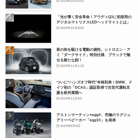
2025年10月10日
「光が導く安全革命！アウディQ3に初採用の
デジタルマトリクスLEDヘッドライトとは」
2025年10月30日
夜の街を駆ける電動の個性。シトロエン・ア
ミ「ダークサイド」特別仕様、ブラックで魅
せる新たな顔！
2025年11月11日
ついに“ハンズオフ時代”本格到来！BMW、ド
イツ初の「DCAS」認証取得で次世代運転支
援を欧州展開へ
2025年11月3日
アストンマーティン×egg®、究極のラグジュ
アリーベビーカー「egg3®」を発表
2025年9月9日