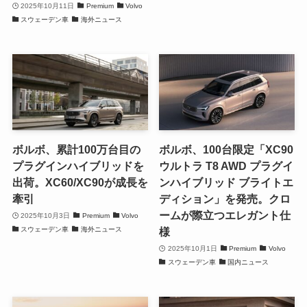
2025年10月11日
Premium
Volvo
スウェーデン車
海外ニュース
ボルボ、累計100万台目の
ボルボ、100台限定「XC90
プラグインハイブリッドを
ウルトラ T8 AWD プラグイ
出荷。XC60/XC90が成長を
ンハイブリッド ブライトエ
牽引
ディション」を発売。クロ
ームが際立つエレガント仕
2025年10月3日
Premium
Volvo
スウェーデン車
海外ニュース
様
2025年10月1日
Premium
Volvo
スウェーデン車
国内ニュース