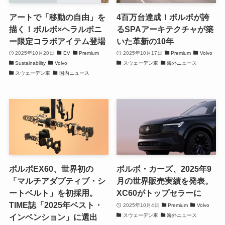
アートで「移動の自由」を
4百万台達成！ボルボが誇
描く！ボルボ×ヘラルボニ
るSPAアーキテクチャが築
ー限定コラボアイテム登場
いた革新の10年
2025年10月20日
EV
Premium
2025年10月17日
Premium
Volvo
Sustainability
Volvo
スウェーデン車
海外ニュース
スウェーデン車
国内ニュース
ボルボEX60、世界初の
ボルボ・カーズ、2025年9
「マルチアダプティブ・シ
月の世界販売実績を発表。
ートベルト」を初採用。
XC60がトップセラーに
TIME誌「2025年ベスト・
2025年10月4日
Premium
Volvo
スウェーデン車
海外ニュース
インベンション」に選出