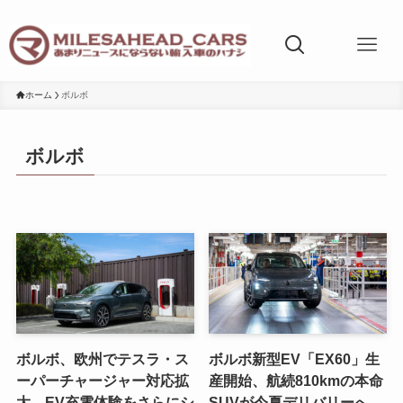
ホーム
ボルボ
ボルボ
ボルボ、欧州でテスラ・ス
ボルボ新型EV「EX60」生
ーパーチャージャー対応拡
産開始、航続810kmの本命
大。EV充電体験をさらにシ
SUVが今夏デリバリーへ