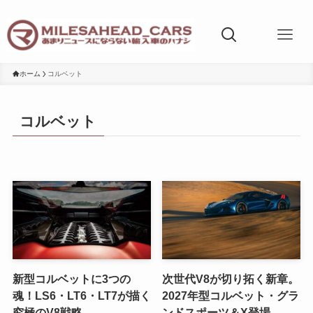
ホーム
コルベット
コルベット
新型コルベットに3つの
次世代V8が切り拓く新章。
魂！LS6・LT6・LT7が描く
2027年型コルベット・グラ
究極のV8戦略
ンドスポーツ＆X登場