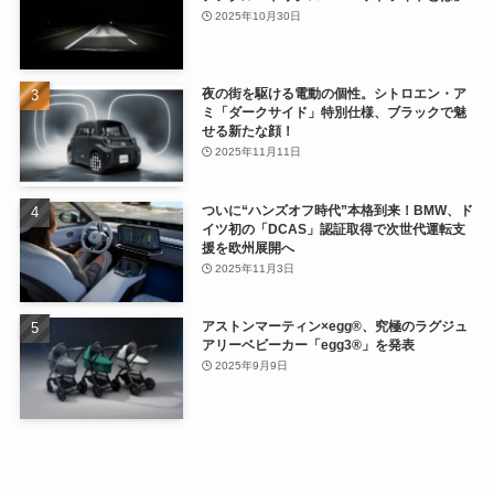
2025年10月30日
夜の街を駆ける電動の個性。シトロエン・ア
ミ「ダークサイド」特別仕様、ブラックで魅
せる新たな顔！
2025年11月11日
ついに“ハンズオフ時代”本格到来！BMW、ド
イツ初の「DCAS」認証取得で次世代運転支
援を欧州展開へ
2025年11月3日
アストンマーティン×egg®、究極のラグジュ
アリーベビーカー「egg3®」を発表
2025年9月9日