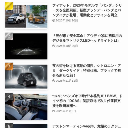
フィアット、2026年モデルで「パンダ」シリ
ーズを全面刷新。新型グランデ・パンダとパ
ンダイナが登場、電動化とデザインを両立
2025年10月10日
「光が導く安全革命！アウディQ3に初採用の
デジタルマトリクスLEDヘッドライトとは」
2025年10月30日
夜の街を駆ける電動の個性。シトロエン・ア
ミ「ダークサイド」特別仕様、ブラックで魅
せる新たな顔！
2025年11月11日
ついに“ハンズオフ時代”本格到来！BMW、ド
イツ初の「DCAS」認証取得で次世代運転支
援を欧州展開へ
2025年11月3日
アストンマーティン×egg®、究極のラグジュ