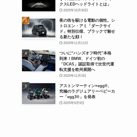
クスLEDヘッドライトとは」
2025年10月30日
夜の街を駆ける電動の個性。シ
トロエン・アミ「ダークサイ
ド」特別仕様、ブラックで魅せ
る新たな顔！
2025年11月11日
ついに“ハンズオフ時代”本格
到来！BMW、ドイツ初の
「DCAS」認証取得で次世代運
転支援を欧州展開へ
2025年11月3日
アストンマーティン×egg®、
究極のラグジュアリーベビーカ
ー「egg3®」を発表
2025年9月9日