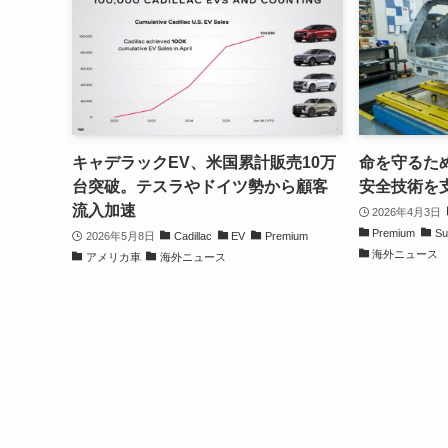
キャデラックEV、米国累計販売10万
命を守るた
台突破。テスラやドイツ勢から顧客
安全技術を
流入加速
2026年4月3日
Premium
Su
2026年5月8日
Cadillac
EV
Premium
海外ニュース
アメリカ車
海外ニュース