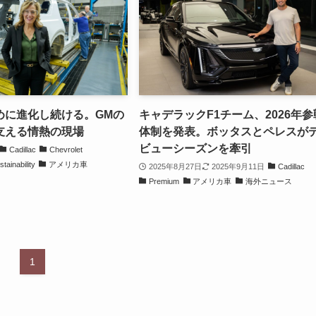
めに進化し続ける。GMの
キャデラックF1チーム、2026年参
支える情熱の現場
体制を発表。ボッタスとペレスが
ビューシーズンを牽引
Cadillac
Chevrolet
stainability
アメリカ車
2025年8月27日
2025年9月11日
Cadillac
Premium
アメリカ車
海外ニュース
1