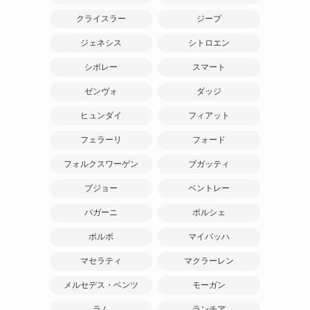
クライスラー
ジープ
ジェネシス
シトロエン
シボレー
スマート
ゼンヴォ
ダッジ
ヒュンダイ
フィアット
フェラーリ
フォード
フォルクスワーゲン
ブガッティ
プジョー
ベントレー
パガーニ
ポルシェ
ボルボ
マイバッハ
マセラティ
マクラーレン
メルセデス・ベンツ
モーガン
ラム
ランチア