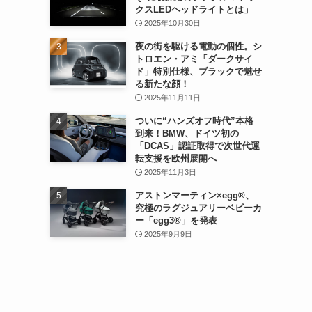
クスLEDヘッドライトとは」
2025年10月30日
夜の街を駆ける電動の個性。シ
トロエン・アミ「ダークサイ
ド」特別仕様、ブラックで魅せ
る新たな顔！
2025年11月11日
ついに“ハンズオフ時代”本格
到来！BMW、ドイツ初の
「DCAS」認証取得で次世代運
転支援を欧州展開へ
2025年11月3日
アストンマーティン×egg®、
究極のラグジュアリーベビーカ
ー「egg3®」を発表
2025年9月9日