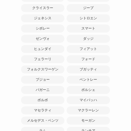
クライスラー
ジープ
ジェネシス
シトロエン
シボレー
スマート
ゼンヴォ
ダッジ
ヒュンダイ
フィアット
フェラーリ
フォード
フォルクスワーゲン
ブガッティ
プジョー
ベントレー
パガーニ
ポルシェ
ボルボ
マイバッハ
マセラティ
マクラーレン
メルセデス・ベンツ
モーガン
ラム
ランチア