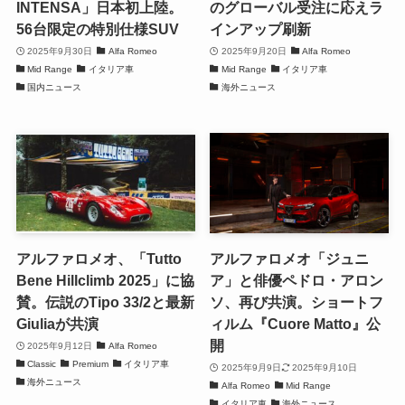
INTENSA」日本初上陸。
のグローバル受注に応えラ
56台限定の特別仕様SUV
インアップ刷新
2025年9月30日
Alfa Romeo
2025年9月20日
Alfa Romeo
Mid Range
イタリア車
Mid Range
イタリア車
国内ニュース
海外ニュース
アルファロメオ、「Tutto
アルファロメオ「ジュニ
Bene Hillclimb 2025」に協
ア」と俳優ペドロ・アロン
賛。伝説のTipo 33/2と最新
ソ、再び共演。ショートフ
Giuliaが共演
ィルム『Cuore Matto』公
開
2025年9月12日
Alfa Romeo
Classic
Premium
イタリア車
2025年9月9日
2025年9月10日
海外ニュース
Alfa Romeo
Mid Range
イタリア車
海外ニュース