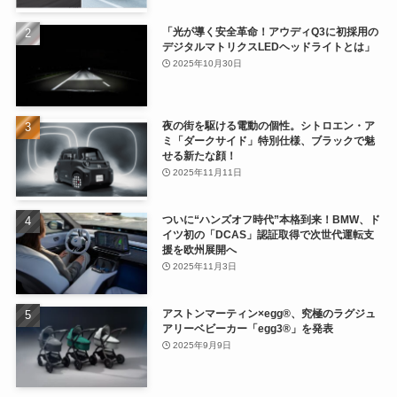
「光が導く安全革命！アウディQ3に初採用の
デジタルマトリクスLEDヘッドライトとは」
2025年10月30日
夜の街を駆ける電動の個性。シトロエン・ア
ミ「ダークサイド」特別仕様、ブラックで魅
せる新たな顔！
2025年11月11日
ついに“ハンズオフ時代”本格到来！BMW、ド
イツ初の「DCAS」認証取得で次世代運転支
援を欧州展開へ
2025年11月3日
アストンマーティン×egg®、究極のラグジュ
アリーベビーカー「egg3®」を発表
2025年9月9日