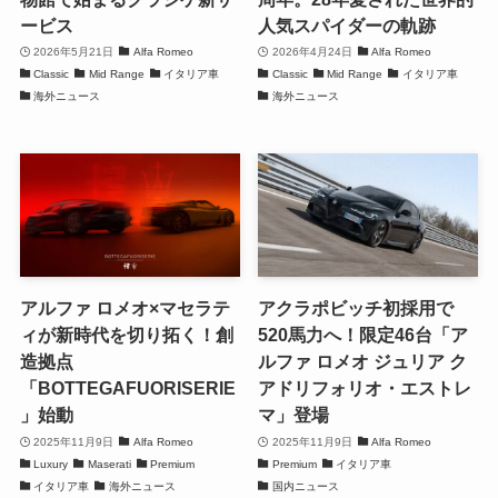
ービス
人気スパイダーの軌跡
2026年5月21日
Alfa Romeo
2026年4月24日
Alfa Romeo
Classic
Mid Range
イタリア車
Classic
Mid Range
イタリア車
海外ニュース
海外ニュース
アルファ ロメオ×マセラテ
アクラポビッチ初採用で
ィが新時代を切り拓く！創
520馬力へ！限定46台「ア
造拠点
ルファ ロメオ ジュリア ク
「BOTTEGAFUORISERIE
アドリフォリオ・エストレ
」始動
マ」登場
2025年11月9日
Alfa Romeo
2025年11月9日
Alfa Romeo
Luxury
Maserati
Premium
Premium
イタリア車
イタリア車
海外ニュース
国内ニュース