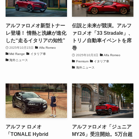
アルファロメオ新型トナー
伝説と未来が競演。アルフ
レ登場！ 情熱と洗練が進化
ァロメオ「33 Stradale」、
した“走るイタリアの知性”
トリノ自動車イベントを席
巻
2025年10月15日
Alfa Romeo
Mid Range
イタリア車
2025年10月3日
Alfa Romeo
海外ニュース
Premium
イタリア車
海外ニュース
アルファ ロメオ
アルファロメオ「ジュニア
「TONALE Hybrid
MY26」受注開始。5万台超