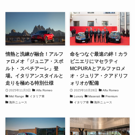
情熱と洗練が融合！アルフ
命をつなぐ最速の絆！カラ
ァロメオ「ジュニア・スポ
ビニエリにマセラティ
ルト・スペチアーレ」登
MCPURAとアルファロメ
場。イタリアンスタイルと
オ・ジュリア・クアドリフ
走りを極める特別仕様
ォリオが配備
2025年11月3日
Alfa Romeo
2025年10月28日
Alfa Romeo
Mid Range
イタリア車
Luxury
Maserati
Premium
海外ニュース
イタリア車
海外ニュース